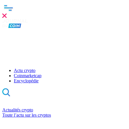
Actu crypto
Coinmarketcap
Encyclopédie
Actualités crypto
Toute l’actu sur les cryptos