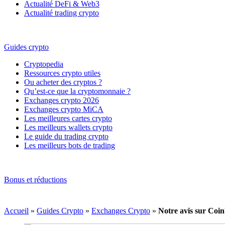
Actualité DeFi & Web3
Actualité trading crypto
Guides crypto
Cryptopedia
Ressources crypto utiles
Ou acheter des cryptos ?
Qu’est-ce que la cryptomonnaie ?
Exchanges crypto 2026
Exchanges crypto MiCA
Les meilleures cartes crypto
Les meilleurs wallets crypto
Le guide du trading crypto
Les meilleurs bots de trading
Bonus et réductions
Accueil
»
Guides Crypto
»
Exchanges Crypto
»
Notre avis sur Coi