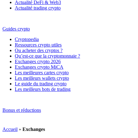
Actualité DeFi & Web3
Actualité trading crypto
Guides crypto
Cryptopedia
Ressources crypto utiles
Ou acheter des cryptos ?
Qu’est-ce que la cryptomonnaie ?
Exchanges crypto 2026
Exchanges crypto MiCA
Les meilleures cartes crypto
Les meilleurs wallets crypto
Le guide du trading crypto
Les meilleurs bots de trading
Bonus et réductions
Accueil
»
Exchanges