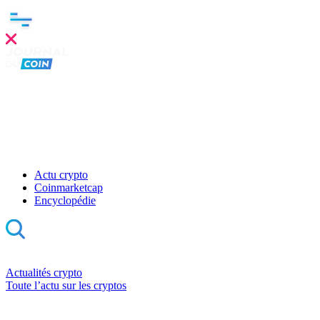
Actu crypto
Coinmarketcap
Encyclopédie
Actualités crypto
Toute l’actu sur les cryptos