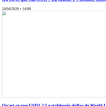
24/04/2026
• 14:08
Qu'est-ce que USD1 ? Le stablecoin dollar de World L