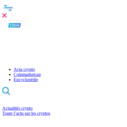
Actu crypto
Coinmarketcap
Encyclopédie
Actualités crypto
Toute l’actu sur les cryptos