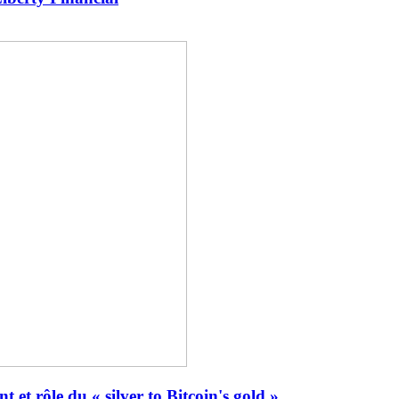
 et rôle du « silver to Bitcoin's gold »