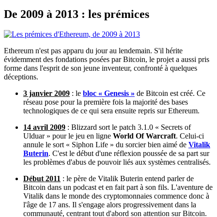
De 2009 à 2013 : les prémices
Ethereum n'est pas apparu du jour au lendemain. S'il hérite
évidemment des fondations posées par Bitcoin, le projet a aussi pris
forme dans l'esprit de son jeune inventeur, confronté à quelques
déceptions.
3 janvier 2009
: le
bloc « Genesis »
de Bitcoin est créé.
Ce
réseau pose pour la première fois la majorité des bases
technologiques de ce qui sera ensuite repris sur Ethereum.
14 avril 2009
: Blizzard sort le patch 3.1.0 « Secrets of
Ulduar » pour le jeu en ligne
World Of Warcraft
. Celui-ci
annule le sort « Siphon Life » du sorcier bien aimé de
Vitalik
Buterin
. C'est le début d'une réflexion poussée de sa part sur
les problèmes d'abus de pouvoir liés aux systèmes centralisés.
Début 2
011
: le père de Vitalik Buterin entend parler de
Bitcoin dans un podcast et en fait part à son fils. L'aventure de
Vitalik dans le monde des cryptomonnaies commence donc à
l'âge de 17 ans. Il s'engage alors progressivement dans la
communauté, centrant tout d'abord son attention sur Bitcoin.