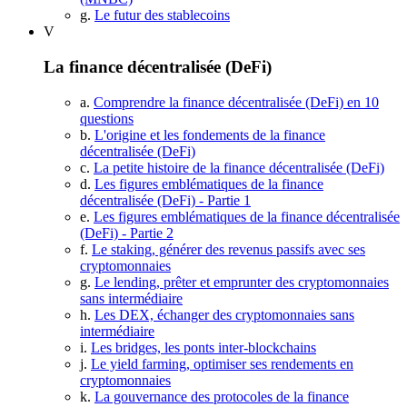
g.
Le futur des stablecoins
V
La finance décentralisée (DeFi)
a.
Comprendre la finance décentralisée (DeFi) en 10
questions
b.
L'origine et les fondements de la finance
décentralisée (DeFi)
c.
La petite histoire de la finance décentralisée (DeFi)
d.
Les figures emblématiques de la finance
décentralisée (DeFi) - Partie 1
e.
Les figures emblématiques de la finance décentralisée
(DeFi) - Partie 2
f.
Le staking, générer des revenus passifs avec ses
cryptomonnaies
g.
Le lending, prêter et emprunter des cryptomonnaies
sans intermédiaire
h.
Les DEX, échanger des cryptomonnaies sans
intermédiaire
i.
Les bridges, les ponts inter-blockchains
j.
Le yield farming, optimiser ses rendements en
cryptomonnaies
k.
La gouvernance des protocoles de la finance