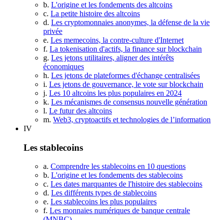
b.
L'origine et les fondements des altcoins
c.
La petite histoire des altcoins
d.
Les cryptomonnaies anonymes, la défense de la vie
privée
e.
Les memecoins, la contre-culture d'Internet
f.
La tokenisation d'actifs, la finance sur blockchain
g.
Les jetons utilitaires, aligner des intérêts
économiques
h.
Les jetons de plateformes d'échange centralisées
i.
Les jetons de gouvernance, le vote sur blockchain
j.
Les 10 altcoins les plus populaires en 2024
k.
Les mécanismes de consensus nouvelle génération
l.
Le futur des altcoins
m.
Web3, cryptoactifs et technologies de l’information
IV
Les stablecoins
a.
Comprendre les stablecoins en 10 questions
b.
L'origine et les fondements des stablecoins
c.
Les dates marquantes de l'histoire des stablecoins
d.
Les différents types de stablecoins
e.
Les stablecoins les plus populaires
f.
Les monnaies numériques de banque centrale
(MNBC)