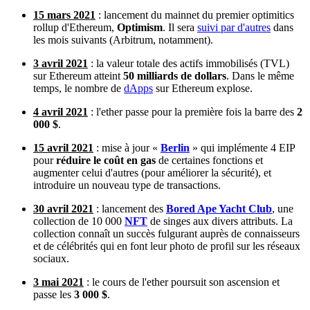
15 mars 2021
: lancement du mainnet du premier optimitics
rollup d'Ethereum,
Optimism
. Il sera
suivi par d'autres
dans
les mois suivants (Arbitrum, notamment).
3 avril 2021
: la valeur totale des actifs immobilisés (TVL)
sur Ethereum atteint
50 milliards de dollars
. Dans le même
temps, le nombre de
dApps
sur Ethereum explose.
4 avril 2021
: l'ether passe pour la première fois la barre des
2
000 $
.
15 avril 2021
: mise à jour «
Berlin
» qui implémente 4 EIP
pour
réduire le coût en gas
de certaines fonctions et
augmenter celui d'autres (pour améliorer la sécurité), et
introduire un nouveau type de transactions.
30 avril 2021
: lancement des
Bored Ape Yacht Club
, une
collection de 10 000
NFT
de singes aux divers attributs. La
collection connaît un succès fulgurant auprès de connaisseurs
et de célébrités qui en font leur photo de profil sur les réseaux
sociaux.
3 mai 2021
: le cours de l'ether poursuit son ascension et
passe les
3 000 $
.