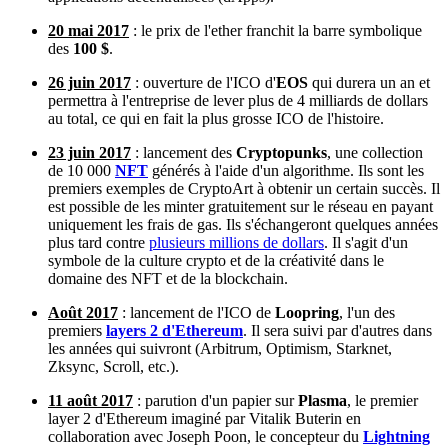
20 mai 2017
: le prix de l'ether franchit la barre symbolique
des
100 $
.
26 juin 2017
: ouverture de l'ICO d'
EOS
qui durera un an et
permettra à l'entreprise de lever plus de 4 milliards de dollars
au total, ce qui en fait la plus grosse ICO de l'histoire.
23 juin 2017
: lancement des
Cryptopunks
, une collection
de 10 000
NFT
générés à l'aide d'un algorithme. Ils sont les
premiers exemples de CryptoArt à obtenir un certain succès. Il
est possible de les minter gratuitement sur le réseau en payant
uniquement les frais de gas. Ils s'échangeront quelques années
plus tard contre
plusieurs millions de dollars
. Il s'agit d'un
symbole de la culture crypto et de la créativité dans le
domaine des NFT et de la blockchain.
Août 2017
: lancement de l'ICO de
Loopring
, l'un des
premiers
layers 2 d'Ethereum
. Il sera suivi par d'autres dans
les années qui suivront (Arbitrum, Optimism, Starknet,
Zksync, Scroll, etc.).
11 août 2017
: parution d'un papier sur
Plasma
, le premier
layer 2 d'Ethereum imaginé par Vitalik Buterin en
collaboration avec Joseph Poon, le concepteur du
Lightning