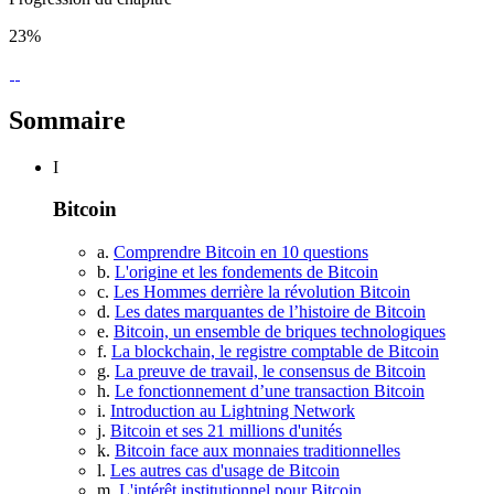
23%
Sommaire
I
Bitcoin
a.
Comprendre Bitcoin en 10 questions
b.
L'origine et les fondements de Bitcoin
c.
Les Hommes derrière la révolution Bitcoin
d.
Les dates marquantes de l’histoire de Bitcoin
e.
Bitcoin, un ensemble de briques technologiques
f.
La blockchain, le registre comptable de Bitcoin
g.
La preuve de travail, le consensus de Bitcoin
h.
Le fonctionnement d’une transaction Bitcoin
i.
Introduction au Lightning Network
j.
Bitcoin et ses 21 millions d'unités
k.
Bitcoin face aux monnaies traditionnelles
l.
Les autres cas d'usage de Bitcoin
m.
L'intérêt institutionnel pour Bitcoin