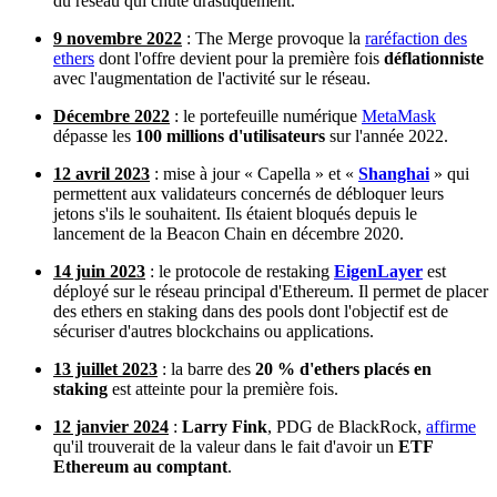
du réseau qui chute drastiquement.
9 novembre 2022
: The Merge provoque la
raréfaction des
ethers
dont l'offre devient pour la première fois
déflationniste
avec l'augmentation de l'activité sur le réseau.
Décembre 2022
: le portefeuille numérique
MetaMask
dépasse les
100 millions d'utilisateurs
sur l'année 2022.
12 avril 2023
:
mise à jour « Capella » et «
Shanghai
» qui
permettent aux validateurs concernés de débloquer leurs
jetons s'ils le souhaitent. Ils étaient bloqués depuis le
lancement de la Beacon Chain en décembre 2020.
14 juin 2023
: le protocole de restaking
EigenLayer
est
déployé sur le réseau principal d'Ethereum. Il permet de placer
des ethers en staking dans des pools dont l'objectif est de
sécuriser d'autres blockchains ou applications.
13 juillet 2023
: la barre des
20 % d'ethers placés en
staking
est atteinte pour la première fois.
12 janvier 2024
:
Larry Fink
, PDG de BlackRock,
affirme
qu'il trouverait de la valeur dans le fait d'avoir un
ETF
Ethereum au comptant
.