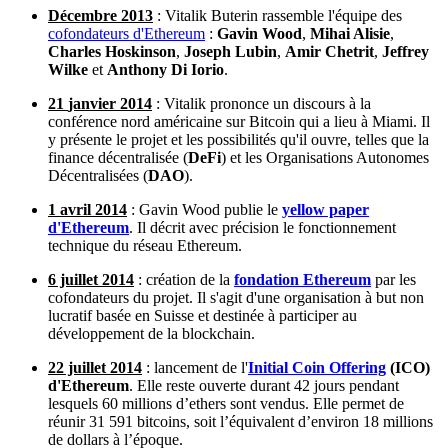
Décembre 2013
: Vitalik Buterin rassemble l'équipe des
cofondateurs d'Ethereum
:
Gavin Wood
,
Mihai Alisie
,
Charles Hoskinson
,
Joseph Lubin
,
Amir Chetrit
,
Jeffrey
Wilke
et
Anthony Di Iorio
.
21
janvier 2014
: Vitalik prononce un discours à la
conférence nord américaine sur Bitcoin qui a lieu à Miami. Il
y présente le projet et les possibilités qu'il ouvre, telles que la
finance décentralisée (
DeFi
) et les Organisations Autonomes
Décentralisées (
DAO
).
1 avril 2014
: Gavin Wood publie le
yellow paper
d'Ethereum
. Il décrit avec précision le fonctionnement
technique du réseau Ethereum.
6 juillet 2014
: création de la
fondation Ethereum
par les
cofondateurs du projet. Il s'agit d'une organisation à but non
lucratif basée en Suisse et destinée à participer au
développement de la blockchain.
22 juillet 2014
: lancement de l'
Initial Coin Offering
(ICO)
d'Ethereum
. Elle reste ouverte durant 42 jours pendant
lesquels 60 millions d’ethers sont vendus. Elle permet de
réunir 31 591 bitcoins, soit l’équivalent d’environ 18 millions
de dollars à l’époque.