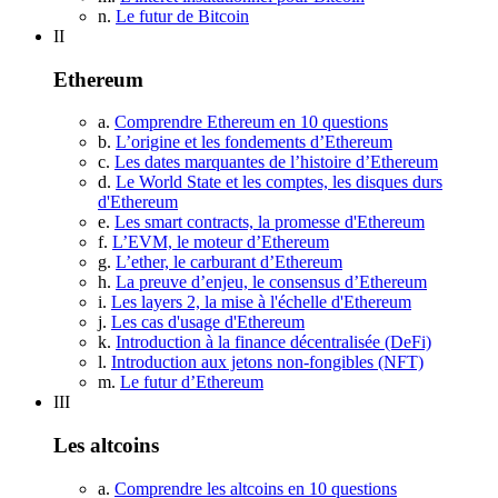
n.
Le futur de Bitcoin
II
Ethereum
a.
Comprendre Ethereum en 10 questions
b.
L’origine et les fondements d’Ethereum
c.
Les dates marquantes de l’histoire d’Ethereum
d.
Le World State et les comptes, les disques durs
d'Ethereum
e.
Les smart contracts, la promesse d'Ethereum
f.
L’EVM, le moteur d’Ethereum
g.
L’ether, le carburant d’Ethereum
h.
La preuve d’enjeu, le consensus d’Ethereum
i.
Les layers 2, la mise à l'échelle d'Ethereum
j.
Les cas d'usage d'Ethereum
k.
Introduction à la finance décentralisée (DeFi)
l.
Introduction aux jetons non-fongibles (NFT)
m.
Le futur d’Ethereum
III
Les altcoins
a.
Comprendre les altcoins en 10 questions