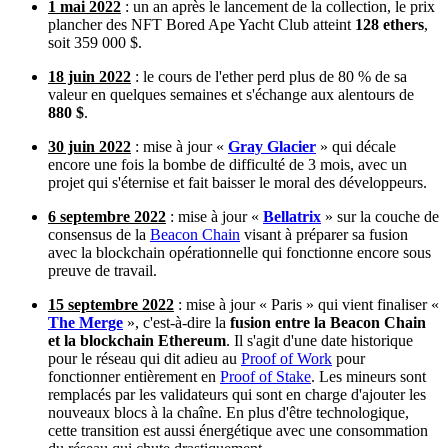
1 mai 2022
: un an après le lancement de la collection, le prix
plancher des NFT Bored Ape Yacht Club atteint
128 ethers
,
soit 359 000 $.
18 juin 2022
: le cours de l'ether perd plus de 80 % de sa
valeur en quelques semaines et s'échange aux alentours de
880 $
.
30 juin 2022
: mise à jour «
Gray Glacier
» qui décale
encore une fois la bombe de difficulté de 3 mois, avec un
projet qui s'éternise et fait baisser le moral des développeurs.
6 septembre 2022
: mise à jour «
Bellatrix
» sur la couche de
consensus de la
Beacon Chain
visant à préparer sa fusion
avec la blockchain opérationnelle qui fonctionne encore sous
preuve de travail.
15 septembre 2022
: mise à jour « Paris » qui vient finaliser «
The Merge
», c'est-à-dire la
fusion entre la Beacon Chain
et la blockchain Ethereum
. Il s'agit d'une date historique
pour le réseau qui dit adieu au
Proof of Work
pour
fonctionner entièrement en
Proof of Stake
. Les mineurs sont
remplacés par les validateurs qui sont en charge d'ajouter les
nouveaux blocs à la chaîne. En plus d'être technologique,
cette transition est aussi énergétique avec une consommation