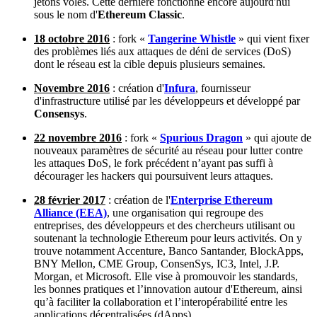
jetons volés. Cette dernière fonctionne encore aujourd'hui
sous le nom d'
Ethereum Classic
.
18 octobre 2016
: fork «
Tangerine Whistle
» qui vient fixer
des problèmes liés aux attaques de déni de services (DoS)
dont le réseau est la cible depuis plusieurs semaines.
Novembre 2016
: création d'
Infura
, fournisseur
d'infrastructure utilisé par les développeurs et développé par
Consensys
.
22 novembre 2016
: fork «
Spurious Dragon
» qui ajoute de
nouveaux paramètres de sécurité au réseau pour lutter contre
les attaques DoS, le fork précédent n’ayant pas suffi à
décourager les hackers qui poursuivent leurs attaques.
28 février 2017
: création de l'
Enterprise Ethereum
Alliance (EEA)
, une organisation qui regroupe des
entreprises, des développeurs et des chercheurs utilisant ou
soutenant la technologie Ethereum pour leurs activités. On y
trouve notamment Accenture, Banco Santander, BlockApps,
BNY Mellon, CME Group, ConsenSys, IC3, Intel, J.P.
Morgan, et Microsoft. Elle vise à promouvoir les standards,
les bonnes pratiques et l’innovation autour d'Ethereum, ainsi
qu’à faciliter la collaboration et l’interopérabilité entre les
applications décentralisées (dApps).