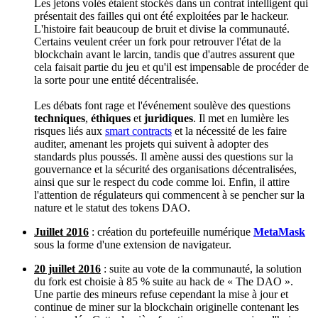
Les jetons volés étaient stockés dans un contrat intelligent qui
présentait des failles qui ont été exploitées par le hackeur.
L'histoire fait beaucoup de bruit et divise la communauté.
Certains veulent créer un fork pour retrouver l'état de la
blockchain avant le larcin, tandis que d'autres assurent que
cela faisait partie du jeu et qu'il est impensable de procéder de
la sorte pour une entité décentralisée.
Les débats font rage et l'événement soulève des questions
techniques
,
éthiques
et
juridiques
. Il met en lumière les
risques liés aux
smart contracts
et la nécessité de les faire
auditer, amenant les projets qui suivent à adopter des
standards plus poussés. Il amène aussi des questions sur la
gouvernance et la sécurité des organisations décentralisées,
ainsi que sur le respect du code comme loi. Enfin, il attire
l'attention de régulateurs qui commencent à se pencher sur la
nature et le statut des tokens DAO.
Juillet 2016
: création du portefeuille numérique
MetaMask
sous la forme d'une extension de navigateur.
20 juillet 2016
: suite au vote de la communauté, la solution
du fork est choisie à 85 % suite au hack de « The DAO ».
Une partie des mineurs refuse cependant la mise à jour et
continue de miner sur la blockchain originelle contenant les