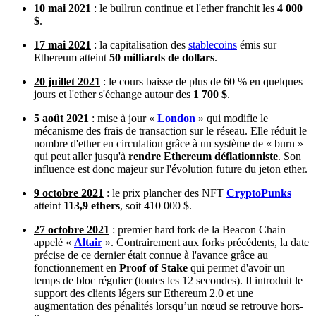
10 mai 2021
: le bullrun continue et l'ether franchit les
4 000
$
.
17 mai 2021
: la capitalisation des
stablecoins
émis sur
Ethereum atteint
50 milliards de dollars
.
20 juillet 2021
: le cours baisse de plus de 60 % en quelques
jours et l'ether s'échange autour des
1 700 $
.
5 août 2021
: mise à jour «
London
» qui modifie le
mécanisme des frais de transaction sur le réseau. Elle réduit le
nombre d'ether en circulation grâce à un système de « burn »
qui peut aller jusqu'à
rendre Ethereum déflationniste
. Son
influence est donc majeur sur l'évolution future du jeton ether.
9 octobre 2021
: le prix plancher des NFT
CryptoPunks
atteint
113,9 ethers
, soit 410 000 $.
27 octobre 2021
: premier hard fork de la Beacon Chain
appelé «
Altair
». Contrairement aux forks précédents, la date
précise de ce dernier était connue à l'avance grâce au
fonctionnement en
Proof of Stake
qui permet d'avoir un
temps de bloc régulier (toutes les 12 secondes). Il introduit le
support des clients légers sur Ethereum 2.0 et une
augmentation des pénalités lorsqu’un nœud se retrouve hors-