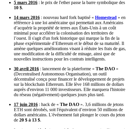
5 mars 2016
: le prix de l'ether passe la barre symbolique des
10 $
.
14 mars 2016
: nouveau hard fork baptisé «
Homestead
» en
référence à une loi américaine qui permettait aux Américains
d’acquérir la propriété de terres aux États-Unis à un coût
minimal pour accélérer la colonisation des territoires de
l’ouest. Il s'agit d'un fork historique qui marque la fin de la
phase expérimentale d’Ethereum et le début de sa maturité. Il
amène quelques améliorations visant à réduire les frais de gas,
une modification de la difficulté de minage, ainsi que de
nouvelles instructions pour les contrats intelligents.
30 avril 2016
: lancement de la plateforme «
The DAO
»
(Decentralised Autonomous Organisation), un outil
décentralisé conçu pour financer le développement de projets
sur la blockchain Ethereum. Elle lève 168 millions de dollars
auprès d'environ 11 000 investisseurs. Elle marquera l'histoire
du réseau (négativement) quelques jours plus tard.
17 juin 2016
: hack de «
The DAO
». 3,6 millions de jetons
ETH sont dérobés, soit l'équivalent d’environ 50 millions de
dollars américains. L'événement fait plonger le cours du jeton
de
20 $ à 13 $
.