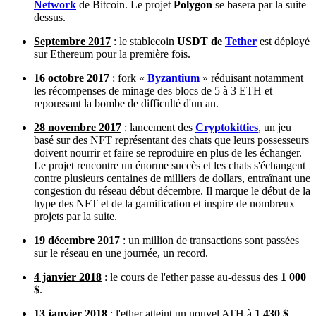
Network
de Bitcoin. Le projet
Polygon
se basera par la suite
dessus.
Septembre 2017
: le stablecoin
USDT de
Tether
est déployé
sur Ethereum pour la première fois.
16 octobre 2017
: fork «
Byzantium
» réduisant notamment
les récompenses de minage des blocs de 5 à 3 ETH et
repoussant la bombe de difficulté d'un an.
28 novembre 2017
: lancement des
Cryptokitties
, un jeu
basé sur des NFT représentant des chats que leurs possesseurs
doivent nourrir et faire se reproduire en plus de les échanger.
Le projet rencontre un énorme succès et les chats s'échangent
contre plusieurs centaines de milliers de dollars, entraînant une
congestion du réseau début décembre. Il marque le début de la
hype des NFT et de la gamification et inspire de nombreux
projets par la suite.
19 décembre 2017
: un million de transactions sont passées
sur le réseau en une journée, un record.
4 janvier 2018
: le cours de l'ether passe au-dessus des
1 000
$
.
13 janvier 2018
: l'ether atteint un nouvel ATH à
1 430 $
,