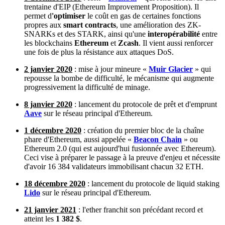
trentaine d'EIP (Ethereum Improvement Proposition). Il
permet d
'optimiser
le coût en gas de certaines fonctions
propres aux
smart contracts
, une amélioration des ZK-
SNARKs et des STARK, ainsi qu'une
interopérabilité
entre
les blockchains
Ethereum
et
Zcash
. Il vient aussi renforcer
une fois de plus la résistance aux attaques DoS.
2 janvier 2020
: mise à jour mineure «
Muir Glacier
» qui
repousse la bombe de difficulté, le mécanisme qui augmente
progressivement la difficulté de minage.
8 janvier 2020
: lancement du protocole de prêt et d'emprunt
Aave
sur le réseau principal d'Ethereum.
1 décembre 2020
: création du premier bloc de la chaîne
phare d'Ethereum, aussi appelée «
Beacon Chain
» ou
Ethereum 2.0 (qui est aujourd'hui fusionnée avec Ethereum).
Ceci vise à préparer le passage à la preuve d'enjeu et nécessite
d'avoir 16 384 validateurs immobilisant chacun 32 ETH.
18 décembre 2020
: lancement du protocole de liquid staking
Lido
sur le réseau principal d'Ethereum.
21 janvier 2021
: l'ether franchit son précédant record et
atteint les
1 382 $
.