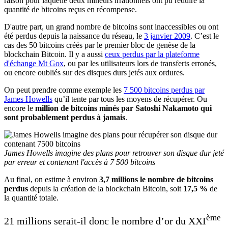
raison pour laquelle deux mineurs irrationnels ont pu réduire la
quantité de bitcoins reçus en récompense.
D'autre part, un grand nombre de bitcoins sont inaccessibles ou ont
été perdus depuis la naissance du réseau, le
3 janvier 2009
. C’est le
cas des 50 bitcoins créés par le premier bloc de genèse de la
blockchain Bitcoin. Il y a aussi
ceux perdus par la plateforme
d'échange Mt Gox
, ou par les utilisateurs lors de transferts erronés,
ou encore oubliés sur des disques durs jetés aux ordures.
On peut prendre comme exemple les
7 500 bitcoins perdus par
James Howells
qu’il tente par tous les moyens de récupérer. Ou
encore le
million de bitcoins minés par Satoshi Nakamoto qui
sont probablement perdus à jamais
.
James Howells imagine des plans pour retrouver son disque dur
jeté
par erreur
et contenant l'accès à 7 500 bitcoins
Au final, on estime à environ
3,7 millions le nombre de bitcoins
perdus
depuis la création de la blockchain Bitcoin, soit
17,5 %
de
la quantité totale.
ème
21 millions serait-il donc le nombre d’or du XXI