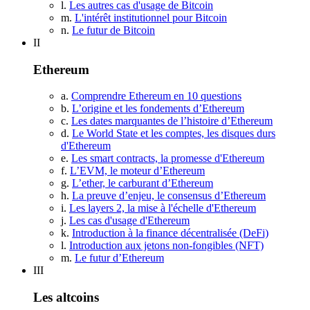
l.
Les autres cas d'usage de Bitcoin
m.
L'intérêt institutionnel pour Bitcoin
n.
Le futur de Bitcoin
II
Ethereum
a.
Comprendre Ethereum en 10 questions
b.
L’origine et les fondements d’Ethereum
c.
Les dates marquantes de l’histoire d’Ethereum
d.
Le World State et les comptes, les disques durs
d'Ethereum
e.
Les smart contracts, la promesse d'Ethereum
f.
L’EVM, le moteur d’Ethereum
g.
L’ether, le carburant d’Ethereum
h.
La preuve d’enjeu, le consensus d’Ethereum
i.
Les layers 2, la mise à l'échelle d'Ethereum
j.
Les cas d'usage d'Ethereum
k.
Introduction à la finance décentralisée (DeFi)
l.
Introduction aux jetons non-fongibles (NFT)
m.
Le futur d’Ethereum
III
Les altcoins