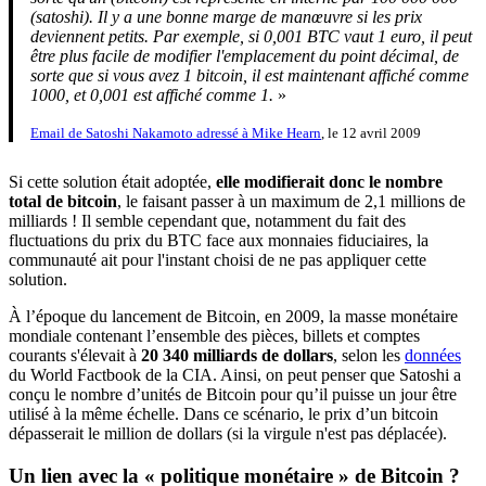
(satoshi). Il y a une bonne marge de manœuvre si les prix
deviennent petits. Par exemple, si 0,001 BTC vaut 1 euro, il peut
être plus facile de modifier l'emplacement du point décimal, de
sorte que si vous avez 1 bitcoin, il est maintenant affiché comme
1000, et 0,001 est affiché comme 1.
»
Email de Satoshi Nakamoto adressé à Mike Hearn
, le 12 avril 2009
Si cette solution était adoptée,
elle modifierait donc le nombre
total de bitcoin
, le faisant passer à un maximum de 2,1 millions de
milliards ! Il semble cependant que, notamment du fait des
fluctuations du prix du BTC face aux monnaies fiduciaires, la
communauté ait pour l'instant choisi de ne pas appliquer cette
solution.
À l’époque du lancement de Bitcoin, en 2009, la masse monétaire
mondiale contenant l’ensemble des pièces, billets et comptes
courants s'élevait à
20 340 milliards de dollars
, selon les
données
du World Factbook de la CIA. Ainsi, on peut penser que Satoshi a
conçu le nombre d’unités de Bitcoin pour qu’il puisse un jour être
utilisé à la même échelle. Dans ce scénario, le prix d’un bitcoin
dépasserait le million de dollars (si la virgule n'est pas déplacée).
Un lien avec la « politique monétaire » de Bitcoin ?