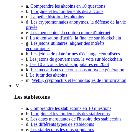
a.
Comprendre les altcoins en 10 questions
b.
L'origine et les fondements des altcoins
c.
La petite histoire des altcoins
d.
Les cryptomonnaies anonymes, la défense de la vie
privée
e.
Les memecoins, la contre-culture d'Internet
f.
La tokenisation d'actifs, la finance sur blockchain
g.
Les jetons utilitaires, aligner des intérêts
économiques
h.
Les jetons de plateformes d'échange centralisées
i.
Les jetons de gouvernance, le vote sur blockchain
j.
Les 10 altcoins les plus populaires en 2024
k.
Les mécanismes de consensus nouvelle génération
l.
Le futur des altcoins
m.
Web3, cryptoactifs et technologies de l’information
IV
Les stablecoins
a.
Comprendre les stablecoins en 10 questions
b.
L'origine et les fondements des stablecoins
c.
Les dates marquantes de l'histoire des stablecoins
d.
Les différents types de stablecoins
e.
Les stablecoins les plus populaires