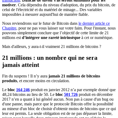
transaction
.
Difficile de savoir s'ils seront suffisants pour les
motiver
. Cela dépendra du niveau d'adoption, du prix du bitcoin, de
celui de l'électricité et du matériel de minage... Des variables
impossibles à mesurer aujourd'hui de manière fiable.
Nous reviendrons sur le futur de Bitcoin dans
le dernier article ce
Chapitre
, pour ne pas vous laisser sur votre faim. Pour l'instant, nous
pouvons simplement conclure que l’objectif de cette limite de 21
millions est
d’intégrer une
rareté intrinsèque
à cet or numérique.
Mais d'ailleurs, y aura-t-il vraiment 21 millions de bitcoins ?
21 millions : un nombre qui ne sera
jamais atteint
Fin du suspens ! Il n’y aura
jamais 21 millions de bitcoins
produits
, et encore moins en circulation.
Le
bloc
164 246
produit en janvier 2012 n’a par exemple donné que
48,24 bitcoins au lieu de 50. Le
bloc
501 726
produit en décembre
2017 n’en a quant à lui généré aucun. Non pas à cause d'un bug ou
d'une panne, mais parce que le protocole Bitcoin offre la possibilité
au mineur d'un bloc de choisir d'obtenir moins de bitcoins que ce qui
leur est permis. La seule obligation est de ne pas dépasser la limite,