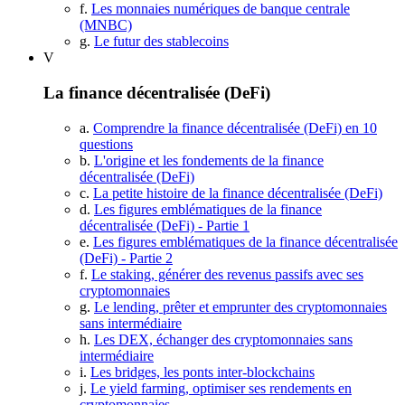
f.
Les monnaies numériques de banque centrale
(MNBC)
g.
Le futur des stablecoins
V
La finance décentralisée (DeFi)
a.
Comprendre la finance décentralisée (DeFi) en 10
questions
b.
L'origine et les fondements de la finance
décentralisée (DeFi)
c.
La petite histoire de la finance décentralisée (DeFi)
d.
Les figures emblématiques de la finance
décentralisée (DeFi) - Partie 1
e.
Les figures emblématiques de la finance décentralisée
(DeFi) - Partie 2
f.
Le staking, générer des revenus passifs avec ses
cryptomonnaies
g.
Le lending, prêter et emprunter des cryptomonnaies
sans intermédiaire
h.
Les DEX, échanger des cryptomonnaies sans
intermédiaire
i.
Les bridges, les ponts inter-blockchains
j.
Le yield farming, optimiser ses rendements en
cryptomonnaies