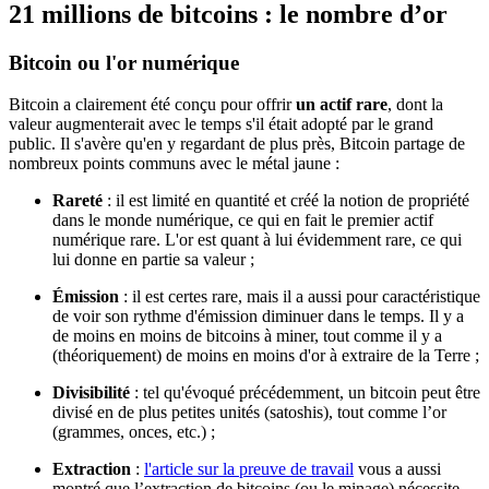
21 millions de bitcoins : le nombre d’or
Bitcoin ou l'or numérique
Bitcoin a clairement été conçu pour offrir
un actif rare
, dont la
valeur augmenterait avec le temps s'il était adopté par le grand
public. Il s'avère qu'en y regardant de plus près, Bitcoin partage de
nombreux points communs avec le métal jaune :
Rareté
: il est limité en quantité et créé la notion de propriété
dans le monde numérique, ce qui en fait le premier actif
numérique rare. L'or est quant à lui évidemment rare, ce qui
lui donne en partie sa valeur ;
Émission
: il est certes rare, mais il a aussi pour caractéristique
de voir son rythme d'émission diminuer dans le temps. Il y a
de moins en moins de bitcoins à miner, tout comme il y a
(théoriquement) de moins en moins d'or à extraire de la Terre ;
Divisibilité
: tel qu'évoqué précédemment, un bitcoin peut être
divisé en de plus petites unités (satoshis), tout comme l’or
(grammes, onces, etc.) ;
Extraction
:
l'article sur la preuve de travail
vous a aussi
montré que l’extraction de bitcoins (ou le minage) nécessite