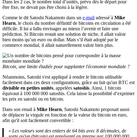
Dans les 2 cas, le nombre total d’unités, prévu dès le départ pour
être fixe, ne devait pas être choisi à la légère.
Comme le dit Satoshi Nakamoto dans un
e-mail
adressé à
Mike
Hearn
, le choix du nombre définitif de bitcoins en circulation a été
difficile. Il lui a fallu envisager au mieux l’avenir et faire une
prédiction. Si Bitcoin restait une solution de niche, il allait valoir
bien moins qu’un euro ou dollar. Mais s’il était adopté par le
commerce mondial, il allait naturellement valoir bien plus.
Bitcoin, une limite étudiée pour supplanter l'économie mondiale ?
Néanmoins, Satoshi s'est appliqué à rendre le bitcoin utilisable
facilement dans ces deux configurations, grâce au fait qu'un BTC
est
divisible en petites unités
, appelées
satoshis
. Ainsi, 1 bitcoin
équivaut à 100 000 000 satoshis. Cela laisse la possibilité d’exprimer
les prix en satoshi ou en bitcoin.
Dans son email à
Mike Hearn
, Satoshi Nakamoto proposait aussi
de déplacer la virgule en fonction de la valeur du bitcoin en euro,
afin qu'il soit facilement convertible :
«
Les valeurs sont des entiers de 64 bits avec 8 décimales, de
sorte qu'un (bitcoin) est représenté en interne par 100 000 000