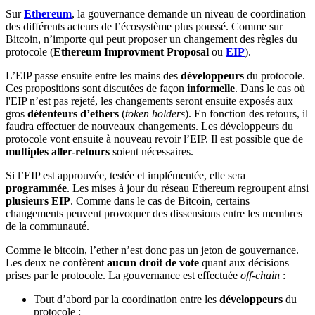
Sur
Ethereum
, la gouvernance demande un niveau de coordination
des différents acteurs de l’écosystème plus poussé. Comme sur
Bitcoin, n’importe qui peut proposer un changement des règles du
protocole (
Ethereum Improvment Proposal
ou
EIP
).
L’EIP passe ensuite entre les mains des
développeurs
du protocole.
Ces propositions sont discutées de façon
informelle
. Dans le cas où
l'EIP n’est pas rejeté, les changements seront ensuite exposés aux
gros
détenteurs d’ethers
(
token holders
). En fonction des retours, il
faudra effectuer de nouveaux changements. Les développeurs du
protocole vont ensuite à nouveau revoir l’EIP. Il est possible que de
multiples aller-retours
soient nécessaires.
Si l’EIP est approuvée, testée et implémentée, elle sera
programmée
. Les mises à jour du réseau Ethereum regroupent ainsi
plusieurs EIP
. Comme dans le cas de Bitcoin, certains
changements peuvent provoquer des dissensions entre les membres
de la communauté.
Comme le bitcoin, l’ether n’est donc pas un jeton de gouvernance.
Les deux ne confèrent
aucun droit de vote
quant aux décisions
prises par le protocole. La gouvernance est effectuée
off-chain
:
Tout d’abord par la coordination entre les
développeurs
du
protocole ;