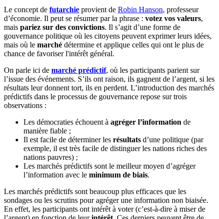
Le concept de
futarchie
provient de
Robin Hanson
, professeur
d’économie. Il peut se résumer par la phrase :
votez vos valeurs
,
mais
pariez sur des convictions
. Il s’agit d’une forme de
gouvernance politique où les citoyens peuvent exprimer leurs idées,
mais où le
marché
détermine et applique celles qui ont le plus de
chance de favoriser l'intérêt général.
On parle ici de
marché prédictif
, où les participants parient sur
l’issue des événements. S’ils ont raison, ils gagnent de l’argent, si les
résultats leur donnent tort, ils en perdent. L’introduction des marchés
prédictifs dans le processus de gouvernance repose sur trois
observations :
Les démocraties échouent à
agréger l’information
de
manière fiable ;
Il est facile de déterminer les
résultats
d’une politique (par
exemple, il est très facile de distinguer les nations riches des
nations pauvres) ;
Les marchés prédictifs sont le meilleur moyen d’agréger
l’information avec le
minimum de biais
.
Les marchés prédictifs sont beaucoup plus efficaces que les
sondages ou les scrutins pour agréger une information non biaisée.
En effet, les participants ont intérêt à voter (c’est-à-dire à miser de
l’argent) en fonction de leur
intérêt
. Ces derniers peuvent être de