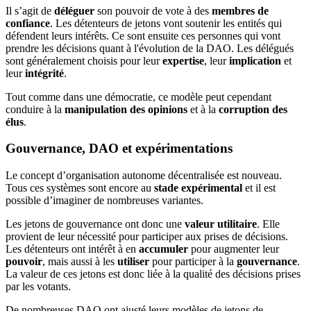
Il s’agit de
déléguer
son pouvoir de vote à des
membres de
confiance
. Les détenteurs de jetons vont soutenir les entités qui
défendent leurs intérêts. Ce sont ensuite ces personnes qui vont
prendre les décisions quant à l'évolution de la DAO. Les délégués
sont généralement choisis pour leur
expertise
, leur
implication
et
leur
intégrité
.
Tout comme dans une démocratie, ce modèle peut cependant
conduire à la
manipulation des opinions
et à la
corruption des
élus
.
Gouvernance, DAO et expérimentations
Le concept d’organisation autonome décentralisée est nouveau.
Tous ces systèmes sont encore au
stade expérimental
et il est
possible d’imaginer de nombreuses variantes.
Les jetons de gouvernance ont donc une
valeur utilitaire
. Elle
provient de leur nécessité pour participer aux prises de décisions.
Les détenteurs ont intérêt à en
accumuler
pour augmenter leur
pouvoir
, mais aussi à les
utiliser
pour participer à la
gouvernance
.
La valeur de ces jetons est donc liée à la qualité des décisions prises
par les votants.
De nombreuses DAO ont ajusté leurs modèles de jetons de