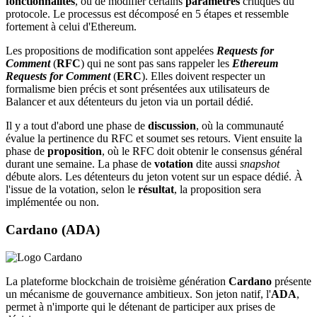
fonctionnalités
, ou de modifier certains
paramètres
critiques du
protocole. Le processus est décomposé en 5 étapes et ressemble
fortement à celui d'Ethereum.
Les propositions de modification sont appelées
Requests for
Comment
(
RFC
) qui ne sont pas sans rappeler les
Ethereum
Requests for Comment
(
ERC
). Elles doivent respecter un
formalisme bien précis et sont présentées aux utilisateurs de
Balancer et aux détenteurs du jeton via un portail dédié.
Il y a tout d'abord une phase de
discussion
, où la communauté
évalue la pertinence du RFC et soumet ses retours. Vient ensuite la
phase de
proposition
, où le RFC doit obtenir le consensus général
durant une semaine. La phase de
votation
dite aussi
snapshot
débute alors. Les détenteurs du jeton votent sur un espace dédié. À
l'issue de la votation, selon le
résultat
, la proposition sera
implémentée ou non.
Cardano (ADA)
La plateforme blockchain de troisième génération
Cardano
présente
un mécanisme de gouvernance ambitieux. Son jeton natif, l'
ADA
,
permet à n'importe qui le détenant de participer aux prises de