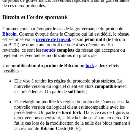
de jetons de gouvernance. Revenons rapidement sur la gouvernance
de ces deux protocoles.
Bitcoin et l’ordre spontané
Commençons par évoquer le cas de la gouvernance du protocole
Bitcoin
. Comme évoqué dans le Chapitre qui lui est dédié, le réseau
est sécurisé via la
preuve de travail
, et son
jeton natif
(le bitcoin
ou BTC) ne donne aucun droit de vote à ses détenteurs. En
revanche, ce sont les
nœuds
complets
du réseau qui acceptent ou
rejettent les éventuelles modifications du protocole.
Une
modification du protocole Bitcoin
ou
fork
a deux effets
possibles :
Elle vise à rendre les
règles
du protocole
plus strictes
. La
nouvelle version du logiciel client est alors
compatible
avec
les précédentes. On parle de
soft fork
;
Elle élargit ou modifie les règles du protocole. Dans ce cas, la
nouvelle version du logiciel client est incompatible avec les
précédentes. On parle de
hard fork
. Dans ce cas de figure, si
deux versions coexistent, la blockchain se sépare en deux. Ce
fut le cas lors de la modification de la taille des blocs menant à
la création de
Bitcoin Cash
(BCH).