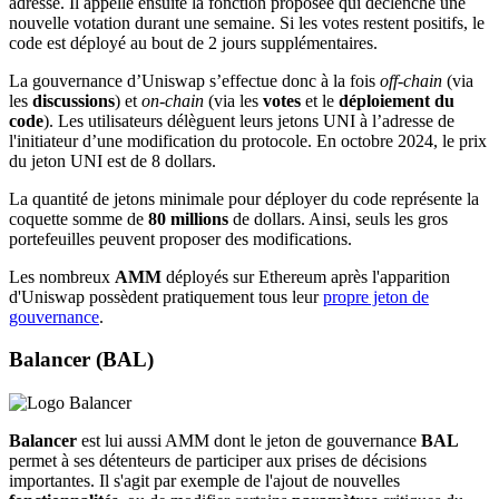
adresse. Il appelle ensuite la fonction proposée qui déclenche une
nouvelle votation durant une semaine. Si les votes restent positifs, le
code est déployé au bout de 2 jours supplémentaires.
La gouvernance d’Uniswap s’effectue donc à la fois
off-chain
(via
les
discussions
) et
on-chain
(via les
votes
et le
déploiement du
code
). Les utilisateurs délèguent leurs jetons UNI à l’adresse de
l'initiateur d’une modification du protocole. En octobre 2024, le prix
du jeton UNI est de 8 dollars.
La quantité de jetons minimale pour déployer du code représente la
coquette somme de
80 millions
de dollars. Ainsi, seuls les gros
portefeuilles peuvent proposer des modifications.
Les nombreux
AMM
déployés sur Ethereum après l'apparition
d'Uniswap possèdent pratiquement tous leur
propre jeton de
gouvernance
.
Balancer (BAL)
Balancer
est lui aussi AMM dont le jeton de gouvernance
BAL
permet à ses détenteurs de participer aux prises de décisions
importantes. Il s'agit par exemple de l'ajout de nouvelles