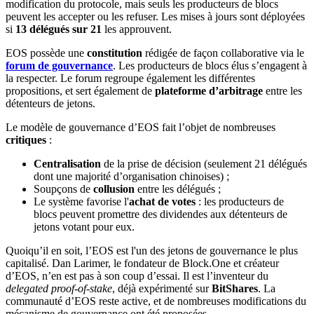
modification du protocole, mais seuls les producteurs de blocs
peuvent les accepter ou les refuser. Les mises à jours sont déployées
si
13 délégués sur 21
les approuvent.
EOS possède une
constitution
rédigée de façon collaborative via le
forum de gouvernance
. Les producteurs de blocs élus s’engagent à
la respecter. Le forum regroupe également les différentes
propositions, et sert également de
plateforme d’arbitrage
entre les
détenteurs de jetons.
Le modèle de gouvernance d’EOS fait l’objet de nombreuses
critiques
:
Centralisation
de la prise de décision (seulement 21 délégués
dont une majorité d’organisation chinoises) ;
Soupçons de
collusion
entre les délégués ;
Le système favorise l'
achat de votes
: les producteurs de
blocs peuvent promettre des dividendes aux détenteurs de
jetons votant pour eux.
Quoiqu’il en soit, l’EOS est l'un des jetons de gouvernance le plus
capitalisé. Dan Larimer, le fondateur de Block.One et créateur
d’EOS, n’en est pas à son coup d’essai. Il est l’inventeur du
delegated proof-of-stake
, déjà expérimenté sur
BitShares
. La
communauté d’EOS reste active, et de nombreuses modifications du
mécanisme de gouvernance ont été proposées.