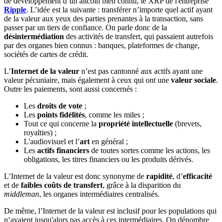
de développement d’un altcoin bien connu, le XRP de l'entreprise
Ripple
. L’idée est la suivante : transférer n’importe quel actif ayant
de la valeur aux yeux des parties prenantes à la transaction, sans
passer par un tiers de confiance. On parle donc de la
désintermédiation
des activités de transfert, qui passaient autrefois
par des organes bien connus : banques, plateformes de change,
sociétés de cartes de crédit.
L’
Internet de la valeur
n’est pas cantonné aux actifs ayant une
valeur pécuniaire, mais également à ceux qui ont une
valeur sociale
.
Outre les paiements, sont aussi concernés :
Les
droits de vote
;
Les
points fidélités
, comme les miles ;
Tout ce qui concerne la
propriété intellectuelle
(brevets,
royalties) ;
L'audiovisuel et l’
art
en général ;
Les
actifs financiers
de toutes sortes comme les actions, les
obligations, les titres financiers ou les produits dérivés.
L’Internet de la valeur est donc synonyme de
rapidité
, d’
efficacité
et de
faibles coûts de transfert
, grâce à la disparition du
middleman
, les organes intermédiaires centralisés.
De même, l’Internet de la valeur est inclusif pour les populations qui
n’avaient jusqu'alors pas accès à ces intermédiaires. On dénombre