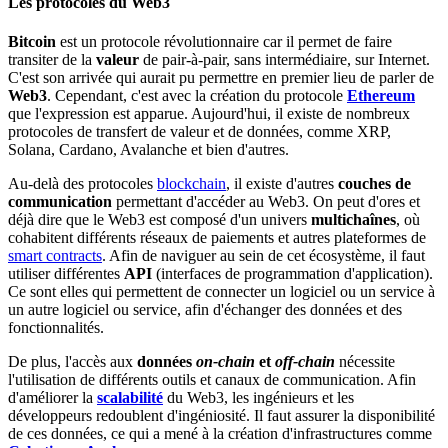
Les protocoles du Web3
Bitcoin
est un protocole révolutionnaire car il permet de faire
transiter de la
valeur
de pair-à-pair, sans intermédiaire, sur Internet.
C'est son arrivée qui aurait pu permettre en premier lieu de parler de
Web3
. Cependant, c'est avec la création du protocole
Ethereum
que l'expression est apparue. Aujourd'hui, il existe de nombreux
protocoles de transfert de valeur et de données, comme XRP,
Solana, Cardano, Avalanche et bien d'autres.
Au-delà des protocoles
blockchain
, il existe d'autres
couches de
communication
permettant d'accéder au Web3. On peut d'ores et
déjà dire que le Web3 est composé d'un univers
multichaînes
, où
cohabitent différents réseaux de paiements et autres plateformes de
smart contracts
. Afin de naviguer au sein de cet écosystème, il faut
utiliser différentes
API
(interfaces de programmation d'application).
Ce sont elles qui permettent de connecter un logiciel ou un service à
un autre logiciel ou service, afin d'échanger des données et des
fonctionnalités.
De plus, l'accès aux
données
on-chain
et
off-chain
nécessite
l'utilisation de différents outils et canaux de communication. Afin
d'améliorer la
scalabilité
du Web3, les ingénieurs et les
développeurs redoublent d'ingéniosité. Il faut assurer la disponibilité
de ces données, ce qui a mené à la création d'infrastructures comme