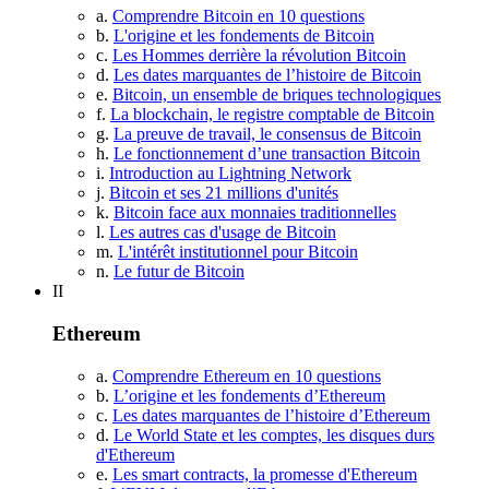
a.
Comprendre Bitcoin en 10 questions
b.
L'origine et les fondements de Bitcoin
c.
Les Hommes derrière la révolution Bitcoin
d.
Les dates marquantes de l’histoire de Bitcoin
e.
Bitcoin, un ensemble de briques technologiques
f.
La blockchain, le registre comptable de Bitcoin
g.
La preuve de travail, le consensus de Bitcoin
h.
Le fonctionnement d’une transaction Bitcoin
i.
Introduction au Lightning Network
j.
Bitcoin et ses 21 millions d'unités
k.
Bitcoin face aux monnaies traditionnelles
l.
Les autres cas d'usage de Bitcoin
m.
L'intérêt institutionnel pour Bitcoin
n.
Le futur de Bitcoin
II
Ethereum
a.
Comprendre Ethereum en 10 questions
b.
L’origine et les fondements d’Ethereum
c.
Les dates marquantes de l’histoire d’Ethereum
d.
Le World State et les comptes, les disques durs
d'Ethereum
e.
Les smart contracts, la promesse d'Ethereum