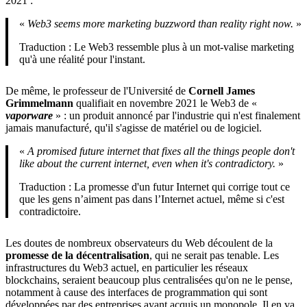
2021 :
«
Web3 seems more marketing buzzword than reality right now.
»
Traduction : Le Web3 ressemble plus à un mot-valise marketing
qu'à une réalité pour l'instant.
De même, le professeur de l'Université de
Cornell James
Grimmelmann
qualifiait en novembre 2021 le Web3 de «
vaporware
» : un produit annoncé par l'industrie qui n'est finalement
jamais manufacturé, qu'il s'agisse de matériel ou de logiciel.
«
A promised future internet that fixes all the things people don't
like about the current internet, even when it's contradictory.
»
Traduction : La promesse d'un futur Internet qui corrige tout ce
que les gens n’aiment pas dans l’Internet actuel, même si c'est
contradictoire.
Les doutes de nombreux observateurs du Web découlent de la
promesse de la décentralisation
, qui ne serait pas tenable. Les
infrastructures du Web3 actuel, en particulier les réseaux
blockchains, seraient beaucoup plus centralisées qu'on ne le pense,
notamment à cause des interfaces de programmation qui sont
développées par des entreprises ayant acquis un monopole. Il en va