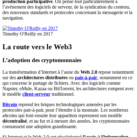
production participative
. On pense tout particulièrement à
l’avènement des logiciels de serveur, de la syndication du contenu,
des nouveaux standards et protocoles concernant la messagerie et la
navigation.
Timothy O'Reilly en 2017
La route vers le Web3
L’adoption des cryptomonnaies
La transformation d’Internet à l’aune du
Web 2.0
repose notamment
sur des
architectures distribuées
ou
pair-à-pair
, notamment en ce
qui concerne le partage de fichiers. Avec des logiciels comme
Napster, eMule, Kazaa ou BitTorrent, les architectures rompent avec
le modèle
client-serveur
traditionnel.
Bitcoin
reprend les briques technologiques amenées par les
protocoles pair-à-pair, pour l’étendre à la monnaie. Les nombreux
altcoins qui font ensuite leur apparition reprennent son modèle
décentralisé
, et au fur et à mesure des années, les cryptomonnaies
connaissent une adoption grandissante.
Si Internet et le Web 2.0 ont révolutionné
l’accès à l’information
,