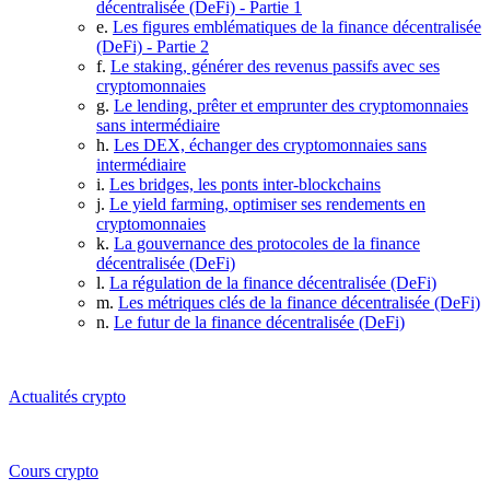
décentralisée (DeFi) - Partie 1
e.
Les figures emblématiques de la finance décentralisée
(DeFi) - Partie 2
f.
Le staking, générer des revenus passifs avec ses
cryptomonnaies
g.
Le lending, prêter et emprunter des cryptomonnaies
sans intermédiaire
h.
Les DEX, échanger des cryptomonnaies sans
intermédiaire
i.
Les bridges, les ponts inter-blockchains
j.
Le yield farming, optimiser ses rendements en
cryptomonnaies
k.
La gouvernance des protocoles de la finance
décentralisée (DeFi)
l.
La régulation de la finance décentralisée (DeFi)
m.
Les métriques clés de la finance décentralisée (DeFi)
n.
Le futur de la finance décentralisée (DeFi)
Actualités crypto
Cours crypto