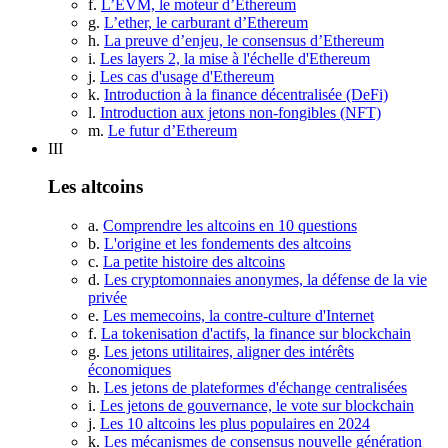
f.
L’EVM, le moteur d’Ethereum
g.
L’ether, le carburant d’Ethereum
h.
La preuve d’enjeu, le consensus d’Ethereum
i.
Les layers 2, la mise à l'échelle d'Ethereum
j.
Les cas d'usage d'Ethereum
k.
Introduction à la finance décentralisée (DeFi)
l.
Introduction aux jetons non-fongibles (NFT)
m.
Le futur d’Ethereum
III
Les altcoins
a.
Comprendre les altcoins en 10 questions
b.
L'origine et les fondements des altcoins
c.
La petite histoire des altcoins
d.
Les cryptomonnaies anonymes, la défense de la vie
privée
e.
Les memecoins, la contre-culture d'Internet
f.
La tokenisation d'actifs, la finance sur blockchain
g.
Les jetons utilitaires, aligner des intérêts
économiques
h.
Les jetons de plateformes d'échange centralisées
i.
Les jetons de gouvernance, le vote sur blockchain
j.
Les 10 altcoins les plus populaires en 2024
k.
Les mécanismes de consensus nouvelle génération