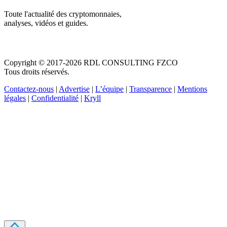
Toute l'actualité des cryptomonnaies,
analyses, vidéos et guides.
Copyright © 2017-2026 RDL CONSULTING FZCO
Tous droits réservés.
Contactez-nous
|
Advertise
|
L’équipe
|
Transparence
|
Mentions
légales
|
Confidentialité
|
Kryll
Recevez votre guide PDF complet de 39 pages
Comment débuter dans les cryptos en 2026
Recevoir
Oui, j'accepte de recevoir des emails selon votre
politique de confidentialité
.