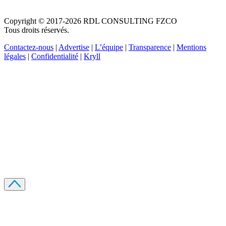
Copyright © 2017-2026 RDL CONSULTING FZCO
Tous droits réservés.
Contactez-nous
|
Advertise
|
L’équipe
|
Transparence
|
Mentions
légales
|
Confidentialité
|
Kryll
Recevez votre guide PDF complet de 39 pages
Comment débuter dans les cryptos en 2026
Recevoir
Oui, j'accepte de recevoir des emails selon votre
politique de confidentialité
.