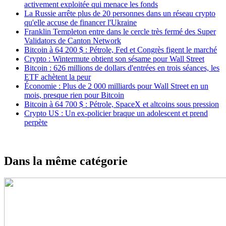
activement exploitée qui menace les fonds
La Russie arrête plus de 20 personnes dans un réseau crypto
qu'elle accuse de financer l'Ukraine
Franklin Templeton entre dans le cercle très fermé des Super
Validators de Canton Network
Bitcoin à 64 200 $ : Pétrole, Fed et Congrès figent le marché
Crypto : Wintermute obtient son sésame pour Wall Street
Bitcoin : 626 millions de dollars d'entrées en trois séances, les
ETF achètent la peur
Économie : Plus de 2 000 milliards pour Wall Street en un
mois, presque rien pour Bitcoin
Bitcoin à 64 700 $ : Pétrole, SpaceX et altcoins sous pression
Crypto US : Un ex-policier braque un adolescent et prend
perpète
Dans la même catégorie