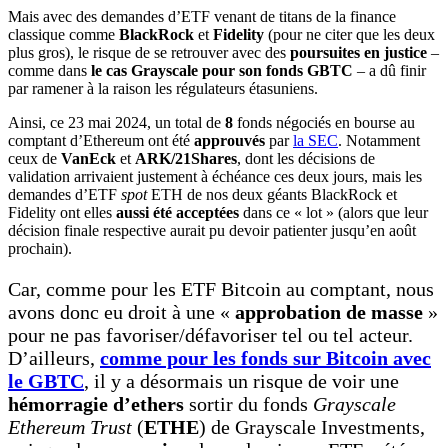
Mais avec des demandes d’ETF venant de titans de la finance
classique comme
BlackRock
et
Fidelity
(pour ne citer que les deux
plus gros), le risque de se retrouver avec des
poursuites en justice
–
comme dans
le cas Grayscale pour son fonds GBTC
– a dû finir
par ramener à la raison les régulateurs étasuniens.
Ainsi, ce 23 mai 2024, un total de
8
fonds négociés en bourse au
comptant d’Ethereum ont été
approuvés
par
la SEC
. Notamment
ceux de
VanEck
et
ARK/21Shares
, dont les décisions de
validation arrivaient justement à échéance ces deux jours, mais les
demandes d’ETF
spot
ETH de nos deux géants BlackRock et
Fidelity ont elles
aussi été acceptées
dans ce « lot » (alors que leur
décision finale respective aurait pu devoir patienter jusqu’en août
prochain).
Car, comme pour les ETF Bitcoin au comptant, nous
avons donc eu droit à une «
approbation de masse
»
pour ne pas favoriser/défavoriser tel ou tel acteur.
D’ailleurs,
comme pour les fonds sur Bitcoin avec
le GBTC
, il y a désormais un risque de voir une
hémorragie d’ethers
sortir du fonds
Grayscale
Ethereum Trust
(
ETHE
) de Grayscale Investments,