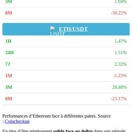
1.94%
-30.22%
ETH/USDT
1.47%
1.51%
2.32%
-1.23%
28.48%
-23.17%
Performances d’Ethereum face à différentes paires. Source
:
Coincheckup
En plus d’être relativement
solide face au dollar
dans une période