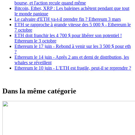
bourse, et l'action recule quand même
Bitcoin, Ether, XRP : Les baleines achètent pendant que tout
le monde panique
Le calvaire d'ETH va-t-il prendre fin ? Ethereum 3 mars
ETH se rapproche à grande vitesse des 5 000 $ - Ethereum le
7 octobre
ETH doit franchir les 4 700 $ pour libérer son potentiel !
Ethereum le 3 octobre
Ethereum le 17 juin - Rebond à venir sur les 3 500 $ pour eth
?
Ethereum le 14 juin - Après 2 ans et demi de distribution, les
whales se réveillent
Ethereum le 10 juin - L'ETH est fragile, peut-il se reprendre ?
Dans la même catégorie