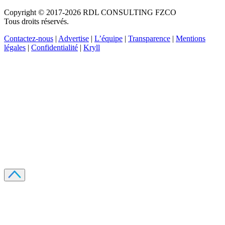
Copyright © 2017-2026 RDL CONSULTING FZCO
Tous droits réservés.
Contactez-nous
|
Advertise
|
L’équipe
|
Transparence
|
Mentions
légales
|
Confidentialité
|
Kryll
Recevez votre guide PDF complet de 39 pages
Comment débuter dans les cryptos en 2026
Recevoir
Oui, j'accepte de recevoir des emails selon votre
politique de confidentialité
.