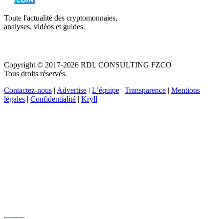
Toute l'actualité des cryptomonnaies,
analyses, vidéos et guides.
Copyright © 2017-2026 RDL CONSULTING FZCO
Tous droits réservés.
Contactez-nous
|
Advertise
|
L’équipe
|
Transparence
|
Mentions
légales
|
Confidentialité
|
Kryll
Recevez votre guide PDF complet de 39 pages
Comment débuter dans les cryptos en 2026
Recevoir
Oui, j'accepte de recevoir des emails selon votre
politique de confidentialité
.