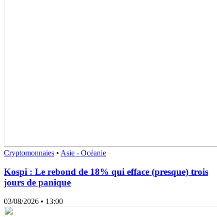
Cryptomonnaies
•
Asie - Océanie
Kospi : Le rebond de 18% qui efface (presque) trois
jours de panique
03/08/2026
• 13:00