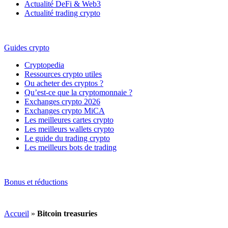
Actualité DeFi & Web3
Actualité trading crypto
Guides crypto
Cryptopedia
Ressources crypto utiles
Ou acheter des cryptos ?
Qu’est-ce que la cryptomonnaie ?
Exchanges crypto 2026
Exchanges crypto MiCA
Les meilleures cartes crypto
Les meilleurs wallets crypto
Le guide du trading crypto
Les meilleurs bots de trading
Bonus et réductions
Accueil
»
Bitcoin treasuries