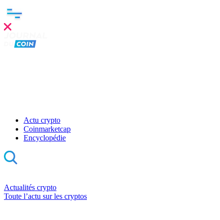
Actu crypto
Coinmarketcap
Encyclopédie
Actualités crypto
Toute l’actu sur les cryptos