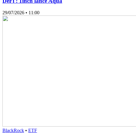
DeFi : 1inch lance Aqua
29/07/2026
• 11:00
BlackRock
•
ETF