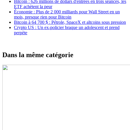
Bitcoin : 626 millions de dollars d'entrées en trois séances, les
ETF achètent la peur
Économie : Plus de 2 000 milliards pour Wall Street en un
mois, presque rien pour Bitcoin
Bitcoin à 64 700 $ : Pétrole, SpaceX et altcoins sous pression
Crypto US : Un ex-policier braque un adolescent et prend
perpète
Dans la même catégorie