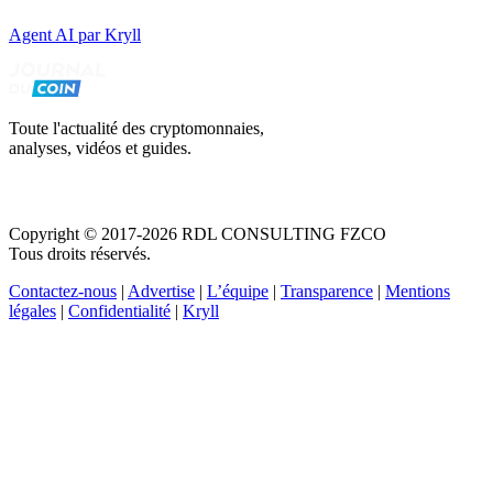
Agent AI par Kryll
Toute l'actualité des cryptomonnaies,
analyses, vidéos et guides.
Copyright © 2017-2026 RDL CONSULTING FZCO
Tous droits réservés.
Contactez-nous
|
Advertise
|
L’équipe
|
Transparence
|
Mentions
légales
|
Confidentialité
|
Kryll
Recevez votre guide PDF complet de 39 pages
Comment débuter dans les cryptos en 2026
Recevoir
Oui, j'accepte de recevoir des emails selon votre