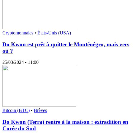
Cryptomonnaies
•
États-Unis (USA)
Do Kwon est prêt à quitter le Monténégro, mais vers
où ?
25/03/2024
• 11:00
Bitcoin (BTC)
•
Brèves
Do Kwon (Terra) rentre à la maison : extradition en
Corée du Sud