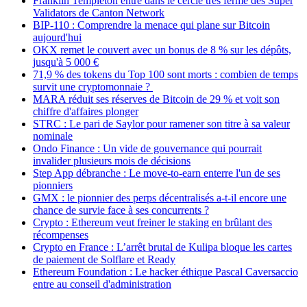
Franklin Templeton entre dans le cercle très fermé des Super
Validators de Canton Network
BIP-110 : Comprendre la menace qui plane sur Bitcoin
aujourd'hui
OKX remet le couvert avec un bonus de 8 % sur les dépôts,
jusqu'à 5 000 €
71,9 % des tokens du Top 100 sont morts : combien de temps
survit une cryptomonnaie ?
MARA réduit ses réserves de Bitcoin de 29 % et voit son
chiffre d'affaires plonger
STRC : Le pari de Saylor pour ramener son titre à sa valeur
nominale
Ondo Finance : Un vide de gouvernance qui pourrait
invalider plusieurs mois de décisions
Step App débranche : Le move-to-earn enterre l'un de ses
pionniers
GMX : le pionnier des perps décentralisés a-t-il encore une
chance de survie face à ses concurrents ?
Crypto : Ethereum veut freiner le staking en brûlant des
récompenses
Crypto en France : L’arrêt brutal de Kulipa bloque les cartes
de paiement de Solflare et Ready
Ethereum Foundation : Le hacker éthique Pascal Caversaccio
entre au conseil d'administration