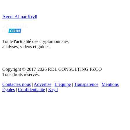
Agent AI par Kryll
Toute l'actualité des cryptomonnaies,
analyses, vidéos et guides.
Copyright © 2017-2026 RDL CONSULTING FZCO
Tous droits réservés.
Contactez-nous
|
Advertise
|
L’équipe
|
Transparence
|
Mentions
légales
|
Confidentialité
|
Kryll
Recevez votre guide PDF complet de 39 pages
Comment débuter dans les cryptos en 2026
Recevoir