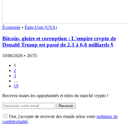
Économie
•
États-Unis (USA)
Bitcoin, gloire et corruption : L'empire crypto de
Donald Trump est passé de 2,3 à 6,6 milliards $
10/06/2026
• 20:55
1
2
3
…
19
Recevez toutes les opportunités et infos du marché crypto !
Recevoir
Oui, j'accepte de recevoir des emails selon votre
politique de
confidentialité
.