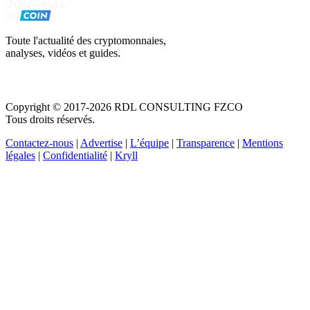
Toute l'actualité des cryptomonnaies,
analyses, vidéos et guides.
Copyright © 2017-2026 RDL CONSULTING FZCO
Tous droits réservés.
Contactez-nous
|
Advertise
|
L’équipe
|
Transparence
|
Mentions
légales
|
Confidentialité
|
Kryll
Recevez votre guide PDF complet de 39 pages
Comment débuter dans les cryptos en 2026
Recevoir
Oui, j'accepte de recevoir des emails selon votre
politique de confidentialité
.