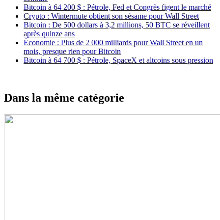
Bitcoin à 64 200 $ : Pétrole, Fed et Congrès figent le marché
Crypto : Wintermute obtient son sésame pour Wall Street
Bitcoin : De 500 dollars à 3,2 millions, 50 BTC se réveillent
après quinze ans
Économie : Plus de 2 000 milliards pour Wall Street en un
mois, presque rien pour Bitcoin
Bitcoin à 64 700 $ : Pétrole, SpaceX et altcoins sous pression
Dans la même catégorie