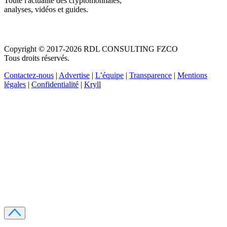
Toute l'actualité des cryptomonnaies,
analyses, vidéos et guides.
Copyright © 2017-2026 RDL CONSULTING FZCO
Tous droits réservés.
Contactez-nous
|
Advertise
|
L’équipe
|
Transparence
|
Mentions
légales
|
Confidentialité
|
Kryll
Recevez votre guide PDF complet de 39 pages
Comment débuter dans les cryptos en 2026
Recevoir
Oui, j'accepte de recevoir des emails selon votre
politique de confidentialité
.