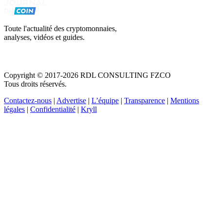
Toute l'actualité des cryptomonnaies,
analyses, vidéos et guides.
Copyright © 2017-2026 RDL CONSULTING FZCO
Tous droits réservés.
Contactez-nous
|
Advertise
|
L’équipe
|
Transparence
|
Mentions
légales
|
Confidentialité
|
Kryll
Recevez votre guide PDF complet de 39 pages
Comment débuter dans les cryptos en 2026
Recevoir
Oui, j'accepte de recevoir des emails selon votre
politique de confidentialité
.