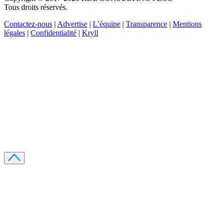
Tous droits réservés.
Contactez-nous
|
Advertise
|
L’équipe
|
Transparence
|
Mentions
légales
|
Confidentialité
|
Kryll
Recevez votre guide PDF complet de 39 pages
Comment débuter dans les cryptos en 2026
Recevoir
Oui, j'accepte de recevoir des emails selon votre
politique de confidentialité
.