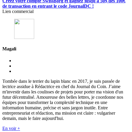
Créez votre compte SwissBorg et gagnez jusqu'à 50$ dès 100€
de transaction en entrant le code JournalDC !
Lien commercial
Magali
Tombée dans le terrier du lapin blanc en 2017, je suis passée de
lectrice assidue à Rédactrice en chef du Journal du Coin. J’aime
m'investir dans les coulisses de projets pour porter ma vision d'un
futur décentralisé. Amoureuse des belles lettres, je coordonne nos
équipes pour transformer la complexité technique en une
information humaine, précise et sans jargon inutile. Entre
entrepreneuriat et rédaction, ma mission est claire : vulgariser
demain, mais le faire aujourd'hui.
En voir +