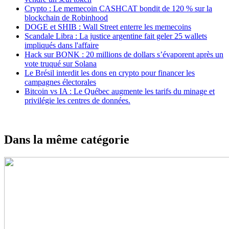
Crypto : Le memecoin CASHCAT bondit de 120 % sur la
blockchain de Robinhood
DOGE et SHIB : Wall Street enterre les memecoins
Scandale Libra : La justice argentine fait geler 25 wallets
impliqués dans l'affaire
Hack sur BONK : 20 millions de dollars s’évaporent après un
vote truqué sur Solana
Le Brésil interdit les dons en crypto pour financer les
campagnes électorales
Bitcoin vs IA : Le Québec augmente les tarifs du minage et
privilégie les centres de données.
Dans la même catégorie