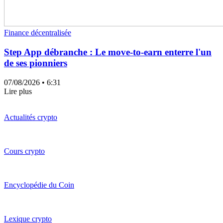
Finance décentralisée
Step App débranche : Le move-to-earn enterre l'un
de ses pionniers
07/08/2026
• 6:31
Lire plus
Actualités crypto
Cours crypto
Encyclopédie du Coin
Lexique crypto