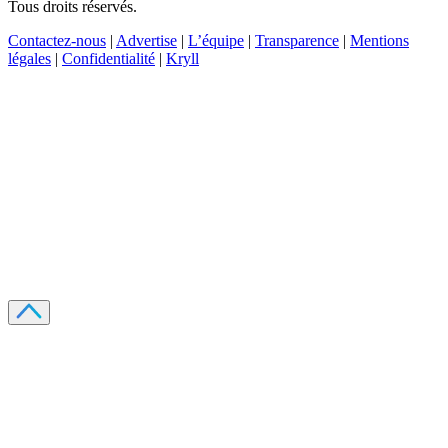
Tous droits réservés.
Contactez-nous
|
Advertise
|
L’équipe
|
Transparence
|
Mentions
légales
|
Confidentialité
|
Kryll
Recevez votre guide PDF complet de 39 pages
Comment débuter dans les cryptos en 2026
Recevoir
Oui, j'accepte de recevoir des emails selon votre
politique de confidentialité
.