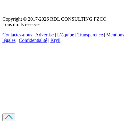
Copyright © 2017-2026 RDL CONSULTING FZCO
Tous droits réservés.
Contactez-nous
|
Advertise
|
L’équipe
|
Transparence
|
Mentions
légales
|
Confidentialité
|
Kryll
Recevez votre guide PDF complet de 39 pages
Comment débuter dans les cryptos en 2026
Recevoir
Oui, j'accepte de recevoir des emails selon votre
politique de confidentialité
.