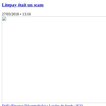
Litepay était un scam
27/03/2018
• 13:16
DeFi (Finance Décentralisée)
•
Levées de fonds / ICO