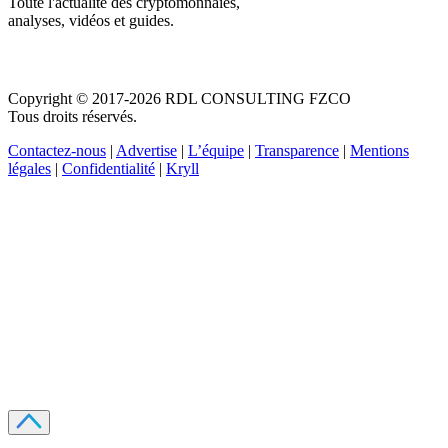
Toute l'actualité des cryptomonnaies,
analyses, vidéos et guides.
Copyright © 2017-2026 RDL CONSULTING FZCO
Tous droits réservés.
Contactez-nous
|
Advertise
|
L’équipe
|
Transparence
|
Mentions
légales
|
Confidentialité
|
Kryll
Recevez votre guide PDF complet de 39 pages
Comment débuter dans les cryptos en 2026
Recevoir
Oui, j'accepte de recevoir des emails selon votre
politique de confidentialité
.