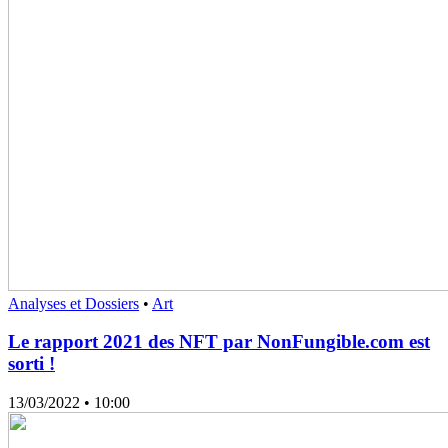
Analyses et Dossiers
•
Art
Le rapport 2021 des NFT par NonFungible.com est
sorti !
13/03/2022
• 10:00