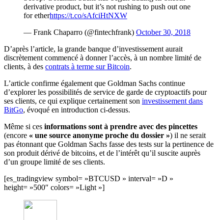
derivative product, but it’s not rushing to push out one
for ether
https://t.co/sAfciHtNXW
— Frank Chaparro (@fintechfrank)
October 30, 2018
D’après l’article, la grande banque d’investissement aurait
discrètement commencé à donner l’accès, à un nombre limité de
clients, à des
contrats à terme sur Bitcoin
.
L’article confirme également que Goldman Sachs continue
d’explorer les possibilités de service de garde de cryptoactifs pour
ses clients, ce qui explique certainement son
investissement dans
BitGo
, évoqué en introduction ci-dessus.
Même si ces
informations sont à prendre avec des pincettes
(encore
« une source anonyme proche du dossier »
) il ne serait
pas étonnant que Goldman Sachs fasse des tests sur la pertinence de
son produit dérivé de bitcoins, et de l’intérêt qu’il suscite auprès
d’un groupe limité de ses clients.
[es_tradingview symbol= »BTCUSD » interval= »D »
height= »500″ colors= »Light »]