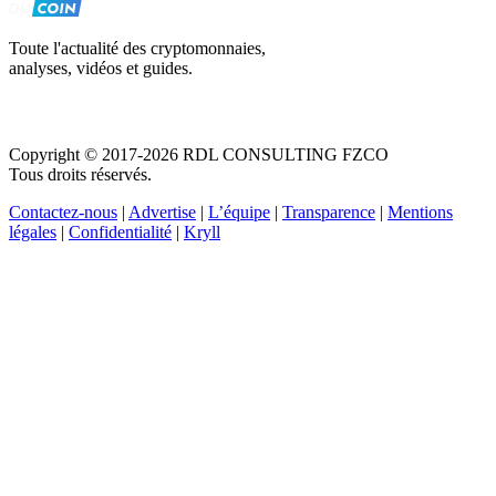
Toute l'actualité des cryptomonnaies,
analyses, vidéos et guides.
Copyright © 2017-2026 RDL CONSULTING FZCO
Tous droits réservés.
Contactez-nous
|
Advertise
|
L’équipe
|
Transparence
|
Mentions
légales
|
Confidentialité
|
Kryll
Recevez votre guide PDF complet de 39 pages
Comment débuter dans les cryptos en 2026
Recevoir
Oui, j'accepte de recevoir des emails selon votre
politique de confidentialité
.