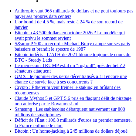
Anthropic vaut 965 milliards de dollars et ne peut toujours pas
payer ses propres data centers
L'or bondit de 4,5 %, mais reste à 24 % de son record de
janvier
Bitcoin à 43 500 dollars en octobre 2026 ? Le modèle qui
avait prévu le sommet revient
S&amp;P 500 au record : Michael Burry campe sur ses paris
baissiers et brandit le spectre de 1987
Bitcoin indécis : L’ATH de 2021 bloque toujours le cours du
BTC - Steady Lads
Le memecoin TRUMP est-il un "rug pull" présidentiel ? 2
sénateurs attaquent
GMX : le pionnier des perps décentralisés a-t-il encore une
chance de survie face à ses concurrents ?
Crypto : Ethereum veut freiner le staking en brûlant des
récompenses
Claude Mythos 5 et GPT-5.6 pris en flagrant délit de piratage
non autorisé par le Royaume-Uni
Samsung : Les stablecoins débarquent nativement sur 800
millions de smartphones
Déficit de l'État : 106,8 milliards d'euros au premier semestre,
la France enfonce le clou
Bitcoin : Un home-jacking à 245 millions de dollars déjoué