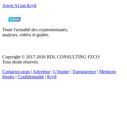
Agent AI par Kryll
Toute l'actualité des cryptomonnaies,
analyses, vidéos et guides.
Copyright © 2017-2026 RDL CONSULTING FZCO
Tous droits réservés.
Contactez-nous
|
Advertise
|
L’équipe
|
Transparence
|
Mentions
légales
|
Confidentialité
|
Kryll
Recevez votre guide PDF complet de 39 pages
Comment débuter dans les cryptos en 2026
Recevoir
Oui, j'accepte de recevoir des emails selon votre
politique de confidentialité
.