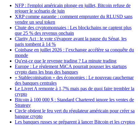
NFP : l'emploi américain plonge en juillet, Bitcoin refuse de
rejouer le scénario de juin
XRP comme garantie : comment emprunter du RLUSD sans
vendre un seul token
Chute des cryptomonnaies : Les blockchains ne captent plus
que 25 % des revenus onchain
Clarity Act : le vote s'évapore avant la pause du Sénat, les
paris tombent à 14 %
Coinbase en juillet 2026 : l’exchange accélère sa conquête du
monde
Qu'est-ce que le revenge trading ? La minute trading
Europe : Le règlement MiCA pourrait pousser les startups
crypto dans les bras des banques
« Stablecoinisation » des économies : Le nouveau cauchemar
des banques centrales
Le Livret A remonte à 1,7% mais pas de quoi faire trembler la
crypto
Bitcoin à 100 000 $ : Standard Chartered ignore les ventes de
Strategy
Circle obtient le feu vert du régulateur américain pour créer sa
banque crypto
Les banques russes se préparent à lancer Bitcoin et les cryptos