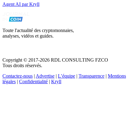
Agent AI par Kryll
Toute l'actualité des cryptomonnaies,
analyses, vidéos et guides.
Copyright © 2017-2026 RDL CONSULTING FZCO
Tous droits réservés.
Contactez-nous
|
Advertise
|
L’équipe
|
Transparence
|
Mentions
légales
|
Confidentialité
|
Kryll
Recevez votre guide PDF complet de 39 pages
Comment débuter dans les cryptos en 2026
Recevoir
Oui, j'accepte de recevoir des emails selon votre
politique de confidentialité
.