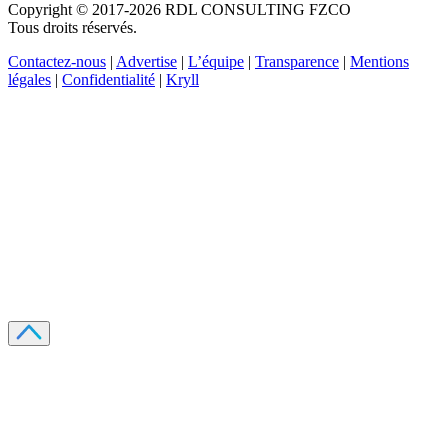
Copyright © 2017-2026 RDL CONSULTING FZCO
Tous droits réservés.
Contactez-nous
|
Advertise
|
L’équipe
|
Transparence
|
Mentions
légales
|
Confidentialité
|
Kryll
Recevez votre guide PDF complet de 39 pages
Comment débuter dans les cryptos en 2026
Recevoir
Oui, j'accepte de recevoir des emails selon votre
politique de confidentialité
.