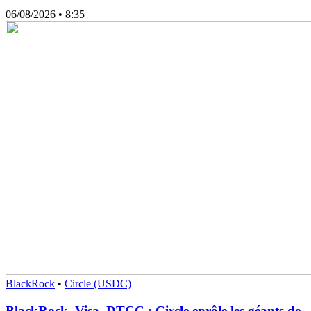
06/08/2026
• 8:35
BlackRock
•
Circle (USDC)
BlackRock, Visa, DTCC : Circle enrôle les géants de