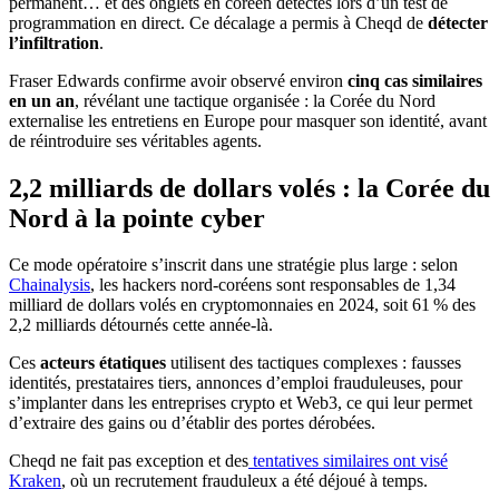
permanent… et des onglets en coréen détectés lors d’un test de
programmation en direct. Ce décalage a permis à Cheqd de
détecter
l’infiltration
.
Fraser Edwards confirme avoir observé environ
cinq cas similaires
en un an
, révélant une tactique organisée : la Corée du Nord
externalise les entretiens en Europe pour masquer son identité, avant
de réintroduire ses véritables agents.
2,2 milliards de dollars volés : la Corée du
Nord à la pointe cyber
Ce mode opératoire s’inscrit dans une stratégie plus large : selon
Chainalysis
, les hackers nord‑coréens sont responsables de 1,34
milliard de dollars volés en cryptomonnaies en 2024, soit 61 % des
2,2 milliards détournés cette année-là.
Ces
acteurs étatiques
utilisent des tactiques complexes : fausses
identités, prestataires tiers, annonces d’emploi frauduleuses, pour
s’implanter dans les entreprises crypto et Web3, ce qui leur permet
d’extraire des gains ou d’établir des portes dérobées.
Cheqd ne fait pas exception et des
tentatives similaires ont visé
Kraken
, où un recrutement frauduleux a été déjoué à temps.