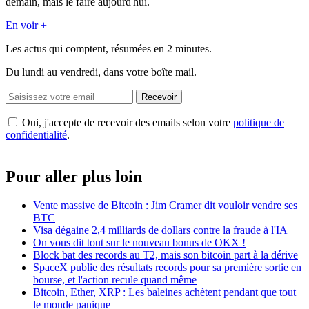
demain, mais le faire aujourd'hui.
En voir +
Les actus qui comptent, résumées
en 2 minutes.
Du lundi au vendredi, dans votre boîte mail.
Recevoir
Oui, j'accepte de recevoir des emails selon votre
politique de
confidentialité
.
Pour aller plus loin
Vente massive de Bitcoin : Jim Cramer dit vouloir vendre ses
BTC
Visa dégaine 2,4 milliards de dollars contre la fraude à l'IA
On vous dit tout sur le nouveau bonus de OKX !
Block bat des records au T2, mais son bitcoin part à la dérive
SpaceX publie des résultats records pour sa première sortie en
bourse, et l'action recule quand même
Bitcoin, Ether, XRP : Les baleines achètent pendant que tout
le monde panique