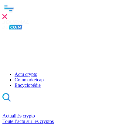
Actu crypto
Coinmarketcap
Encyclopédie
Actualités crypto
Toute l’actu sur les cryptos