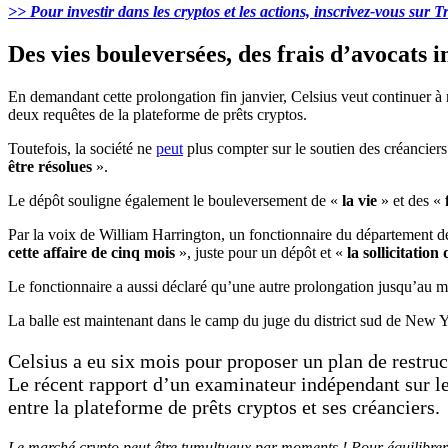
>> Pour investir dans les cryptos et les actions, inscrivez-vous su
Des vies bouleversées, des frais d’avocats 
En demandant cette prolongation fin janvier, Celsius veut continuer à r
deux requêtes de la plateforme de prêts cryptos.
Toutefois, la société ne
peut
plus compter sur le soutien des créancier
être résolues
».
Le dépôt souligne également le bouleversement de «
la vie
» et des «
Par la voix de William Harrington, un fonctionnaire du département de
cette affaire de cinq mois
», juste pour un dépôt et «
la sollicitation
Le fonctionnaire a aussi déclaré qu’une autre prolongation jusqu’au mo
La balle est maintenant dans le camp du juge du district sud de New 
Celsius a eu six mois pour proposer un plan de restruc
Le récent rapport d’un examinateur indépendant sur le
entre la plateforme de prêts cryptos et ses créanciers.
Le marché crypto peut être tumultueux par moments ! Pour équilibrer vot