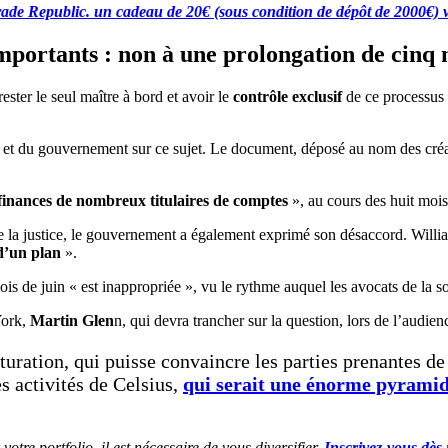
r Trade Republic. un cadeau de 20€ (sous condition de dépôt de 2000€) 
importants : non à une prolongation de cinq 
ester le seul maître à bord et avoir le
contrôle exclusif
de ce processus d
s et du gouvernement sur ce sujet. Le document, déposé au nom des créa
finances de nombreux titulaires de comptes
», au cours des huit mois
 la justice, le gouvernement a également exprimé son désaccord. Willia
 d’un plan
».
is de juin « est inappropriée », vu le rythme auquel les avocats de la s
York,
Martin Glen
n, qui devra trancher sur la question, lors de l’audie
turation, qui puisse convaincre les parties prenantes d
s activités de Celsius,
qui serait une énorme pyramid
re portfolio, il est nécessaire de vous diversifier.
Inscrivez-vous dès