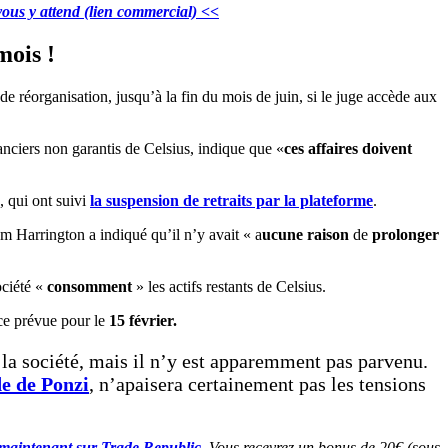
vous y attend (lien commercial) <<
mois !
e réorganisation, jusqu’à la fin du mois de juin, si le juge accède aux
nciers non garantis de Celsius, indique que «
ces affaires doivent
, qui ont suivi
la suspension de retraits par la plateforme
.
m Harrington a indiqué qu’il n’y avait « a
ucune raison
de
prolonger
ociété «
consomment
» les actifs restants de Celsius.
nce prévue pour le
15 février.
e la société, mais il n’y est apparemment pas parvenu.
e de Ponzi
, n’apaisera certainement pas les tensions
 maintenant sur Trade Republic
. Vous recevrez un bonus de 20€ (sous