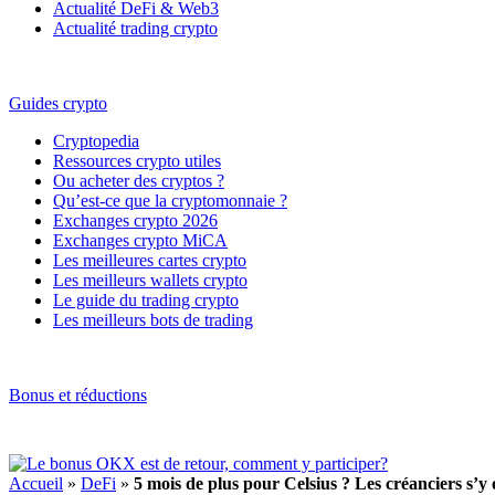
Actualité DeFi & Web3
Actualité trading crypto
Guides crypto
Cryptopedia
Ressources crypto utiles
Ou acheter des cryptos ?
Qu’est-ce que la cryptomonnaie ?
Exchanges crypto 2026
Exchanges crypto MiCA
Les meilleures cartes crypto
Les meilleurs wallets crypto
Le guide du trading crypto
Les meilleurs bots de trading
Bonus et réductions
Accueil
»
DeFi
»
5 mois de plus pour Celsius ? Les créanciers s’y