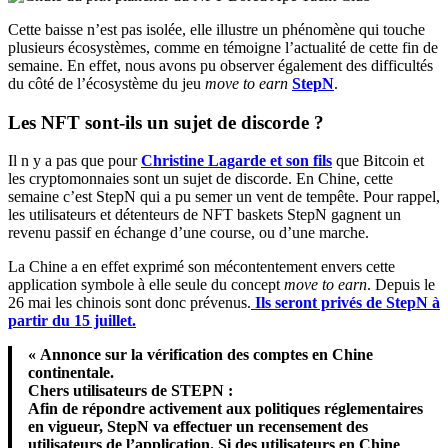
Cette baisse n’est pas isolée, elle illustre un phénomène qui touche
plusieurs écosystèmes, comme en témoigne l’actualité de cette fin de
semaine. En effet, nous avons pu observer également des difficultés
du côté de l’écosystème du jeu
move to earn
StepN
.
Les NFT sont-ils un sujet de discorde ?
Il n y a pas que pour
Christine Lagarde et son fils
que Bitcoin et
les cryptomonnaies sont un sujet de discorde. En Chine, cette
semaine c’est StepN qui a pu semer un vent de tempête. Pour rappel,
les utilisateurs et détenteurs de NFT baskets StepN gagnent un
revenu passif en échange d’une course, ou d’une marche.
La Chine a en effet exprimé son mécontentement envers cette
application symbole à elle seule du concept
move to earn
. Depuis le
26 mai les chinois sont donc prévenus.
Ils seront privés de StepN à
partir du 15 juillet.
« Annonce sur la vérification des comptes en Chine
continentale.
Chers utilisateurs de STEPN :
Afin de répondre activement aux politiques réglementaires
en vigueur, StepN va effectuer un recensement des
utilisateurs de l’application. Si des utilisateurs en Chine