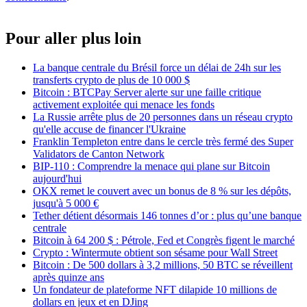
Pour aller plus loin
La banque centrale du Brésil force un délai de 24h sur les
transferts crypto de plus de 10 000 $
Bitcoin : BTCPay Server alerte sur une faille critique
activement exploitée qui menace les fonds
La Russie arrête plus de 20 personnes dans un réseau crypto
qu'elle accuse de financer l'Ukraine
Franklin Templeton entre dans le cercle très fermé des Super
Validators de Canton Network
BIP-110 : Comprendre la menace qui plane sur Bitcoin
aujourd'hui
OKX remet le couvert avec un bonus de 8 % sur les dépôts,
jusqu'à 5 000 €
Tether détient désormais 146 tonnes d’or : plus qu’une banque
centrale
Bitcoin à 64 200 $ : Pétrole, Fed et Congrès figent le marché
Crypto : Wintermute obtient son sésame pour Wall Street
Bitcoin : De 500 dollars à 3,2 millions, 50 BTC se réveillent
après quinze ans
Un fondateur de plateforme NFT dilapide 10 millions de
dollars en jeux et en DJing