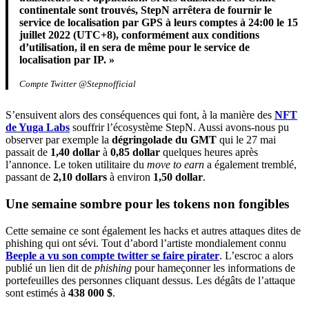
continentale sont trouvés, StepN arrêtera de fournir le
service de localisation par GPS à leurs comptes à 24:00 le 15
juillet 2022 (UTC+8), conformément aux conditions
d’utilisation, il en sera de même pour le service de
localisation par IP. »
Compte Twitter @Stepnofficial
S’ensuivent alors des conséquences qui font, à la manière des
NFT
de Yuga Labs
souffrir l’écosystème StepN. Aussi avons-nous pu
observer par exemple la
dégringolade du GMT
qui le 27 mai
passait de
1,40 dollar
à
0,85 dollar
quelques heures après
l’annonce. Le token utilitaire du
move to earn
a également tremblé,
passant de
2,10 dollars
à environ
1,50 dollar
.
Une semaine sombre pour les tokens non fongibles
Cette semaine ce sont également les hacks et autres attaques dites de
phishing qui ont sévi. Tout d’abord l’artiste mondialement connu
Beeple a vu son compte twitter se faire pirater
. L’escroc a alors
publié un lien dit de
phishing
pour hameçonner les informations de
portefeuilles des personnes cliquant dessus. Les dégâts de l’attaque
sont estimés à
438 000 $
.