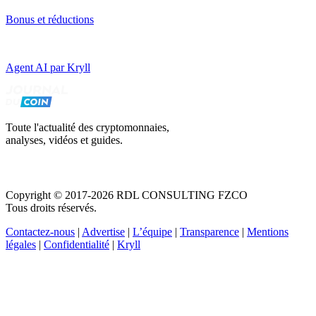
Bonus et réductions
Agent AI par Kryll
Toute l'actualité des cryptomonnaies,
analyses, vidéos et guides.
Copyright © 2017-2026 RDL CONSULTING FZCO
Tous droits réservés.
Contactez-nous
|
Advertise
|
L’équipe
|
Transparence
|
Mentions
légales
|
Confidentialité
|
Kryll
Recevez votre guide PDF complet de 39 pages
Comment débuter dans les cryptos en 2026