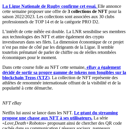
La Ligue Nationale de Rugby confirme cet essai.
Elle annonce
cette semaine proposer une offre de
3 collections de NFT
pour la
saison 2022/2023. Les collections sont associées aux 30 clubs
professionnels de TOP 14 et de la catégorie PRO D2.
L’intérêt de cette mêlée est double. La LNR sensibilise ses membres
aux technologies des NFT et attire également des crypto
investisseurs dans ses filets. La dimension économique de ce projet
n’est pas mise de côté par les dirigeants de la Ligue. Il semble
toutefois prématuré de parler de chiffre ou de réelles retombées
économiques pour le moment.
Dans cette course folle au NFT cette semaine,
eBay a également
décidé de sortir sa propre gamme de tokens non fongibles sur la
blockchain Tezos (XTZ)
. La collection de NFT représente des
athlètes de renommée internationale offrant de la visibilité et de la
popularité à cette démarche.
NFT eBay
Netflix lui aussi se lance dans les NFT.
Le géant du streaming
propose une chasse aux NFT à ses utilisateurs.
La série
«
Love,Death+Robotos
» proposant ainsi de chercher des QR code
cachés dans sa communication ( réseaux sociaux, panneaux