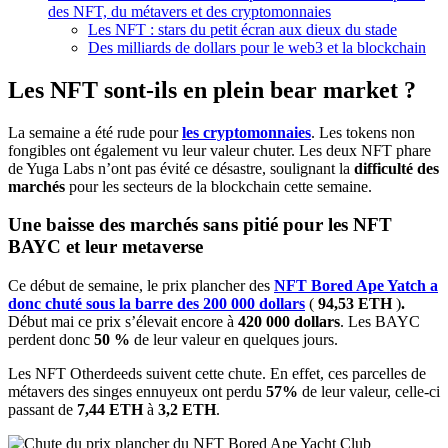
des NFT, du métavers et des cryptomonnaies
Les NFT : stars du petit écran aux dieux du stade
Des milliards de dollars pour le web3 et la blockchain
Les NFT sont-ils en plein bear market ?
La semaine a été rude pour
les cryptomonnaies
. Les tokens non
fongibles ont également vu leur valeur chuter. Les deux NFT phare
de Yuga Labs n’ont pas évité ce désastre, soulignant la
difficulté des
marchés
pour les secteurs de la blockchain cette semaine.
Une baisse des marchés sans pitié pour les NFT
BAYC et leur metaverse
Ce début de semaine, le prix plancher des
NFT Bored Ape Yatch a
donc chuté sous la barre des 200 000 dollars
(
94,53 ETH
)
.
Début mai ce prix s’élevait encore à
420 000 dollars
. Les BAYC
perdent donc
50 %
de leur valeur en quelques jours.
Les NFT Otherdeeds suivent cette chute. En effet, ces parcelles de
métavers des singes ennuyeux ont perdu
57%
de leur valeur, celle-ci
passant de
7,44 ETH
à
3,2 ETH
.