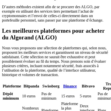
D’autres méthodes existent afin de se procurer des ALGO, par
exemple en utilisant des services tiers permettant l’achat de
cryptomonnaies et l’envoi de celles-ci directement dans un
portefeuille personnel, sans passer par une plateforme d’échange.
Les meilleures plateformes pour acheter
du Algorand (ALGO)
Nous vous proposons une sélection de plateformes qui, selon nous,
proposent les meilleurs services et garantissent un niveau de sécurité
satisfaisant. Cette sélection ne saurait être exhaustive et peut
possiblement évoluer au fil du temps. Nous prenons soin d’évaluer
plusieurs critères, incluant notamment sécurité, frais associés à
l’utilisation de la plateforme, qualité de l’interface utilisateur,
historique et volumes de transaction.
Tr
Plateforme
Bitpanda
Swissborg
Binance
Bitvavo
Repu
Dépôt
Pas de
Pas de
10 euros
15 euros
5 euros
minimum
minimum
minimu
Plateforme
Deux
Nombreux
la plus
Plateforme
interfaces
Plans