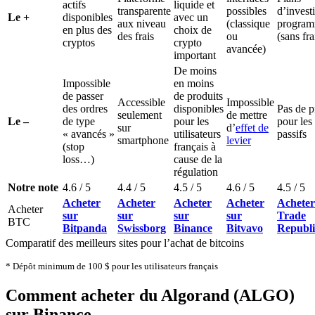
actifs
liquide et
transparente
possibles
d’invest
Le +
disponibles
avec un
aux niveau
(classique
progra
en plus des
choix de
des frais
ou
(sans fra
cryptos
crypto
avancée)
important
De moins
Impossible
en moins
de passer
de produits
Accessible
Impossible
des ordres
disponibles
Pas de p
seulement
de mettre
Le –
de type
pour les
pour les
sur
d’
effet de
« avancés »
utilisateurs
passifs
smartphone
levier
(stop
français à
loss…)
cause de la
régulation
Notre note
4.6 / 5
4.4 / 5
4.5 / 5
4.6 / 5
4.5 / 5
Acheter
Acheter
Acheter
Acheter
Acheter
Acheter
sur
sur
sur
sur
Trade
BTC
Bitpanda
Swissborg
Binance
Bitvavo
Republi
Comparatif des meilleurs sites pour l’achat de bitcoins
* Dépôt minimum de 100 $ pour les utilisateurs français
Comment acheter du Algorand (ALGO)
sur Binance