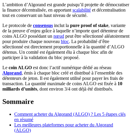
L’ambition d’Algorand est grande puisqu’il projette de démocratiser
la finance décentralisée, en apportant
scalabilité
et décentralisation
tout en conservant un haut niveau de sécurité.
Le protocole de
consensus
inclut la
pure proof of stake
, variante
de la preuve d’enjeu grâce à laquelle n’importe quel détenteur de
coins ALGO possédant un
nœud
peut être sélectionné aléatoirement
pour produire chaque nouveau
bloc
. La probabilité d’être
sélectionné est directement proportionnelle à la quantité d’ALGO
détenus. Un comité est également élu à chaque bloc afin de
participer à la validation du bloc proposé.
Le
coin ALGO
est donc l’actif numérique dédié au réseau
Algorand
, émis à chaque bloc créé et distribué à l’ensemble des
détenteurs de jeton. Il est également utilisé pour payer les frais de
transaction. La quantité maximale de coins ALGO est fixée à
10
milliards d’unités
, dont environ 3/4 ont déjà été distribués.
Sommaire
Comment acheter du Algorand (ALGO) ? Les 5 étapes clés
en résumé
Les meilleures plateformes pour acheter du Algorand
(ALGO)