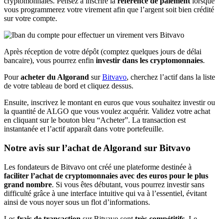
cryptomonnaies. Pensez à inscrire la
référence de paiement
lorsque
vous programmerez votre virement afin que l’argent soit bien crédité
sur votre compte.
Après réception de votre dépôt (comptez quelques jours de délai
bancaire), vous pourrez enfin
investir dans les cryptomonnaies
.
Pour
acheter du Algorand
sur
Bitvavo
, cherchez l’actif dans la liste
de votre tableau de bord et cliquez dessus.
Ensuite, inscrivez le montant en euros que vous souhaitez investir ou
la quantité de ALGO que vous voulez acquérir. Validez votre achat
en cliquant sur le bouton bleu “Acheter”. La transaction est
instantanée et l’actif apparaît dans votre portefeuille.
Notre avis sur l’achat de Algorand sur Bitvavo
Les fondateurs de Bitvavo ont créé une plateforme destinée à
faciliter l’achat de cryptomonnaies avec des euros pour le plus
grand nombre
. Si vous êtes débutant, vous pourrez investir sans
difficulté grâce à une interface intuitive qui va à l’essentiel, évitant
ainsi de vous noyer sous un flot d’informations.
Les
frais de transaction
sur Bitvavo sont
très compétitifs
. Le