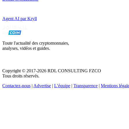
Agent AI par Kryll
Toute l'actualité des cryptomonnaies,
analyses, vidéos et guides.
Copyright © 2017-2026 RDL CONSULTING FZCO
Tous droits réservés.
Contactez-nous
|
Advertise
|
L’équipe
|
Transparence
|
Mentions légal
Recevez votre guide PDF complet de 39 pages
Comment débuter dans les cryptos en 2026
Recevoir