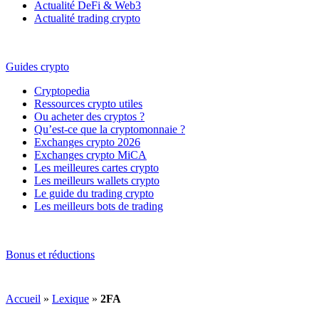
Actualité DeFi & Web3
Actualité trading crypto
Guides crypto
Cryptopedia
Ressources crypto utiles
Ou acheter des cryptos ?
Qu’est-ce que la cryptomonnaie ?
Exchanges crypto 2026
Exchanges crypto MiCA
Les meilleures cartes crypto
Les meilleurs wallets crypto
Le guide du trading crypto
Les meilleurs bots de trading
Bonus et réductions
Accueil
»
Lexique
»
2FA