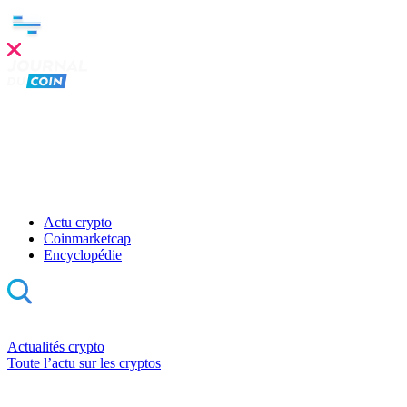
Actu crypto
Coinmarketcap
Encyclopédie
Actualités crypto
Toute l’actu sur les cryptos