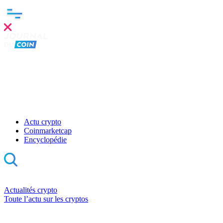
Actu crypto
Coinmarketcap
Encyclopédie
Actualités crypto
Toute l’actu sur les cryptos