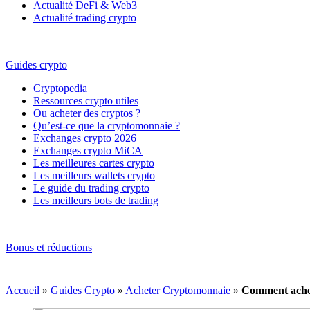
Actualité DeFi & Web3
Actualité trading crypto
Guides crypto
Cryptopedia
Ressources crypto utiles
Ou acheter des cryptos ?
Qu’est-ce que la cryptomonnaie ?
Exchanges crypto 2026
Exchanges crypto MiCA
Les meilleures cartes crypto
Les meilleurs wallets crypto
Le guide du trading crypto
Les meilleurs bots de trading
Bonus et réductions
Accueil
»
Guides Crypto
»
Acheter Cryptomonnaie
»
Comment achet