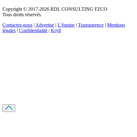
Copyright © 2017-2026 RDL CONSULTING FZCO
Tous droits réservés.
Contactez-nous
|
Advertise
|
L’équipe
|
Transparence
|
Mentions
légales
|
Confidentialité
|
Kryll
Recevez votre guide PDF complet de 39 pages
Comment débuter dans les cryptos en 2026
Recevoir
Oui, j'accepte de recevoir des emails selon votre
politique de confidentialité
.