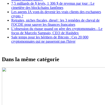
7,5 milliards de $ levés, 1 306 $ de revenus par jour : Le
cimetière des blockchains fantômes
Les agents IA vont-ils devenir les vrais clients des exchanges
crypto ?
Retraites, niches fiscales, diesel : les 3 remèdes de cheval de
l'OCDE pour sauver les finances françaises
L'obsession du risque quand on gère des cryptomonnaies - Le
focus de Marcelo Sampaio, CEO de Hashdex
Sale temps pour les héritiers de Bitcoin : Ces 20 000
cryptomonnaies qui ne passeront pas l'hiver
Dans la même catégorie