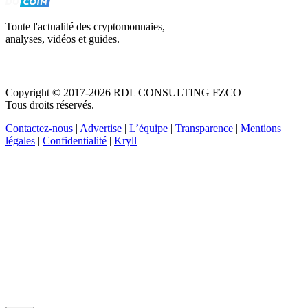
Toute l'actualité des cryptomonnaies,
analyses, vidéos et guides.
Copyright © 2017-2026 RDL CONSULTING FZCO
Tous droits réservés.
Contactez-nous
|
Advertise
|
L’équipe
|
Transparence
|
Mentions
légales
|
Confidentialité
|
Kryll
Recevez votre guide PDF complet de 39 pages
Comment débuter dans les cryptos en 2026
Recevoir
Oui, j'accepte de recevoir des emails selon votre
politique de confidentialité
.