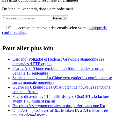
Les actus qui comptent, résumées
en 2 minutes.
Du lundi au vendredi, dans votre boîte mail.
Recevoir
Oui, j'accepte de recevoir des emails selon votre
politique de
confidentialité
.
Pour aller plus loin
Cardano, Polkadot et Hedera : Grayscale abandonne ses
demandes d'ETF crypto
Clarity Act : Thune enclenche la clôture, rendez-vous au
Sénat le 15 septembre
Stablecoin en yuan : La Chine veut garder le contrôle et mise
sur sa monnaie numérique
Guerre en Ukraine : Les USA votent de nouvelles sanctions
contre la Russie
Saylor dit avoir levé 15 milliards avec ChatGPT : la facture
atteint 1,76 milliard par an
Bitcoin et les cryptomonnaies moins performants que l'or
Que s'est-il passé avec ai16z, le token IA à 2,4 milliards de
dollars déclaré mort ?