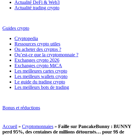
Actualité DeFi & Web3
Actualité trading crypto
Guides crypto
Cryptopedia
Ressources crypto utiles
Ou acheter des cryptos ?
Qu’est-ce que la cryptomonnaie ?
Exchanges crypto 2026
Exchanges crypto MiCA
Les meilleures cartes crypto
Les meilleurs wallets crypto
Le guide du trading crypto
Les meilleurs bots de trading
Bonus et réductions
Accueil
»
Cryptomonnaies
»
Faille sur PancakeBunny : BUNNY
perd 95%, des centaines de millions détournés… pour 9$ de