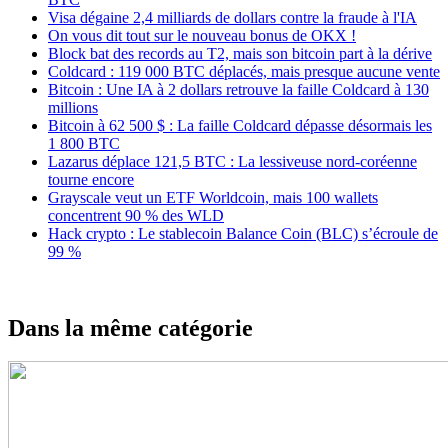
Visa dégaine 2,4 milliards de dollars contre la fraude à l'IA
On vous dit tout sur le nouveau bonus de OKX !
Block bat des records au T2, mais son bitcoin part à la dérive
Coldcard : 119 000 BTC déplacés, mais presque aucune vente
Bitcoin : Une IA à 2 dollars retrouve la faille Coldcard à 130
millions
Bitcoin à 62 500 $ : La faille Coldcard dépasse désormais les
1 800 BTC
Lazarus déplace 121,5 BTC : La lessiveuse nord-coréenne
tourne encore
Grayscale veut un ETF Worldcoin, mais 100 wallets
concentrent 90 % des WLD
Hack crypto : Le stablecoin Balance Coin (BLC) s’écroule de
99 %
Dans la même catégorie