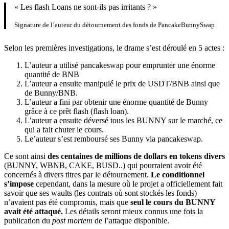
« Les flash Loans ne sont-ils pas irritants ? »
Signature de l’auteur du détournement des fonds de PancakeBunnySwap
Selon les premières investigations, le drame s’est déroulé en 5 actes :
L’auteur a utilisé pancakeswap pour emprunter une énorme
quantité de BNB
L’auteur a ensuite manipulé le prix de USDT/BNB ainsi que
de Bunny/BNB.
L’auteur a fini par obtenir une énorme quantité de Bunny
grâce à ce prêt flash (flash loan).
L’auteur a ensuite déversé tous les BUNNY sur le marché, ce
qui a fait chuter le cours.
Le’auteur s’est remboursé ses Bunny via pancakeswap.
Ce sont ainsi
des centaines de millions de dollars en tokens divers
(BUNNY, WBNB, CAKE, BUSD..) qui pourraient avoir été
concernés à divers titres par le détournement.
Le conditionnel
s’impose
cependant, dans la mesure où le projet a officiellement fait
savoir que ses waults (les contrats où sont stockés les fonds)
n’avaient pas été compromis, mais que
seul le cours du BUNNY
avait été attaqué.
Les détails seront mieux connus une fois la
publication du
post mortem
de l’attaque disponible.