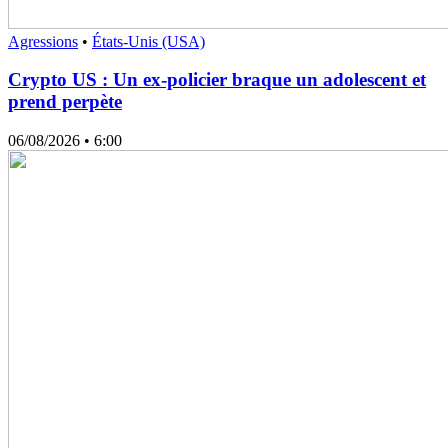
Agressions
•
États-Unis (USA)
Crypto US : Un ex-policier braque un adolescent et
prend perpète
06/08/2026
• 6:00