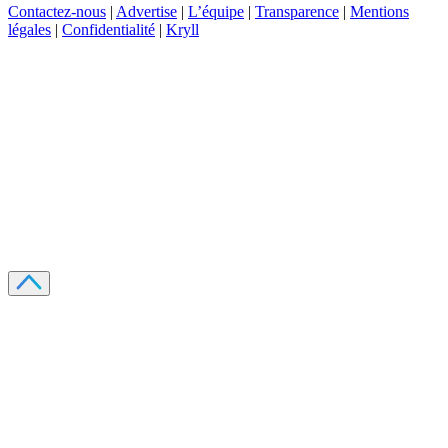
Contactez-nous
|
Advertise
|
L’équipe
|
Transparence
|
Mentions
légales
|
Confidentialité
|
Kryll
Recevez votre guide PDF complet de 39 pages
Comment débuter dans les cryptos en 2026
Recevoir
Oui, j'accepte de recevoir des emails selon votre
politique de confidentialité
.