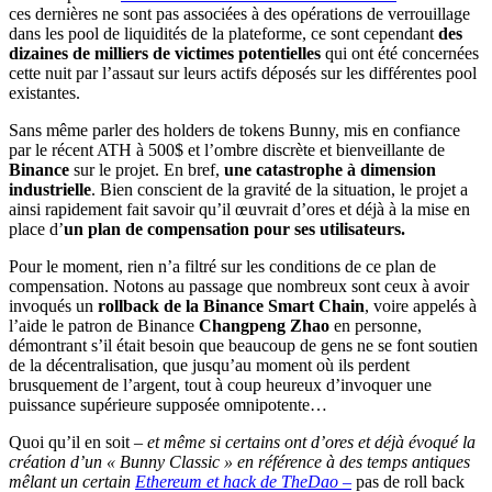
ces dernières ne sont pas associées à des opérations de verrouillage
dans les pool de liquidités de la plateforme, ce sont cependant
des
dizaines de milliers de victimes potentielles
qui ont été concernées
cette nuit par l’assaut sur leurs actifs déposés sur les différentes pool
existantes.
Sans même parler des holders de tokens Bunny, mis en confiance
par le récent ATH à 500$ et l’ombre discrète et bienveillante de
Binance
sur le projet. En bref,
une catastrophe à dimension
industrielle
. Bien conscient de la gravité de la situation, le projet a
ainsi rapidement fait savoir qu’il œuvrait d’ores et déjà à la mise en
place d’
un plan de compensation pour ses utilisateurs.
Pour le moment, rien n’a filtré sur les conditions de ce plan de
compensation. Notons au passage que nombreux sont ceux à avoir
invoqués un
rollback de la Binance Smart Chain
, voire appelés à
l’aide le patron de Binance
Changpeng Zhao
en personne,
démontrant s’il était besoin que beaucoup de gens ne se font soutien
de la décentralisation, que jusqu’au moment où ils perdent
brusquement de l’argent, tout à coup heureux d’invoquer une
puissance supérieure supposée omnipotente…
Quoi qu’il en soit –
et même si certains ont d’ores et déjà évoqué la
création d’un « Bunny Classic » en référence à des temps antiques
mêlant un certain
Ethereum et hack de TheDao –
pas de roll back