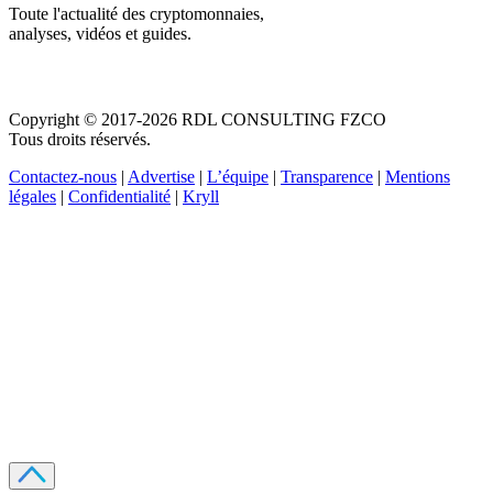
Toute l'actualité des cryptomonnaies,
analyses, vidéos et guides.
Copyright © 2017-2026 RDL CONSULTING FZCO
Tous droits réservés.
Contactez-nous
|
Advertise
|
L’équipe
|
Transparence
|
Mentions
légales
|
Confidentialité
|
Kryll
Recevez votre guide PDF complet de 39 pages
Comment débuter dans les cryptos en 2026
Recevoir
Oui, j'accepte de recevoir des emails selon votre
politique de confidentialité
.