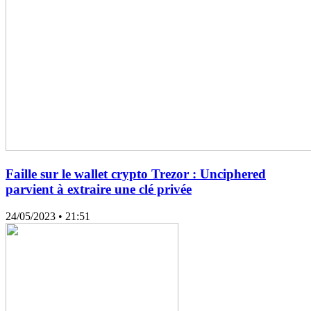
Faille sur le wallet crypto Trezor : Unciphered
parvient à extraire une clé privée
24/05/2023
• 21:51