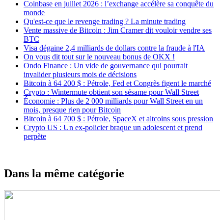
Coinbase en juillet 2026 : l’exchange accélère sa conquête du
monde
Qu'est-ce que le revenge trading ? La minute trading
Vente massive de Bitcoin : Jim Cramer dit vouloir vendre ses
BTC
Visa dégaine 2,4 milliards de dollars contre la fraude à l'IA
On vous dit tout sur le nouveau bonus de OKX !
Ondo Finance : Un vide de gouvernance qui pourrait
invalider plusieurs mois de décisions
Bitcoin à 64 200 $ : Pétrole, Fed et Congrès figent le marché
Crypto : Wintermute obtient son sésame pour Wall Street
Économie : Plus de 2 000 milliards pour Wall Street en un
mois, presque rien pour Bitcoin
Bitcoin à 64 700 $ : Pétrole, SpaceX et altcoins sous pression
Crypto US : Un ex-policier braque un adolescent et prend
perpète
Dans la même catégorie