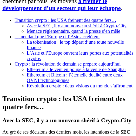
cherchent par tous les moyens
à freiner le
développement d’un secteur qui leur échappe
.
Transition crypto : les USA freinent des quatre fers…
Avec la SEC, il y a un nouveau shérif à Crypto-City
Menace réglementaire, quand la presse s’en mêle
… pendant que l’Europe et l’Asie accélèrent
La tokenisation : le top départ d’une toute nouvelle
finance
L’Asie et l’Europe ouvrent leurs portes aux potentialités
cryptos
Crypto : la révolution de demain se prépare aujourd’hui
Ethereum a le vent en poupe à la veille de Shanghai
Ethereum et Bitcoin : l’éternelle dualité entre deux
OVNI technologiques
Révolution crypto : deux visions du monde s’affrontent
Transition crypto : les USA freinent des
quatre fers…
Avec la SEC, il y a un nouveau shérif à Crypto-City
Au gré de ses décisions des derniers mois, les intentions de la
SEC