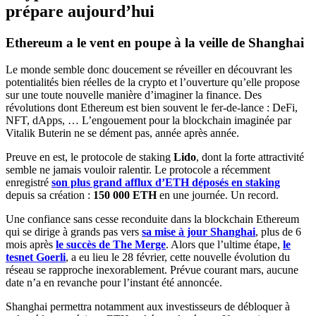
prépare aujourd’hui
Ethereum a le vent en poupe à la veille de Shanghai
Le monde semble donc doucement se réveiller en découvrant les
potentialités bien réelles de la crypto et l’ouverture qu’elle propose
sur une toute nouvelle manière d’imaginer la finance. Des
révolutions dont Ethereum est bien souvent le fer-de-lance : DeFi,
NFT, dApps, … L’engouement pour la blockchain imaginée par
Vitalik Buterin ne se dément pas, année après année.
Preuve en est, le protocole de staking
Lido
, dont la forte attractivité
semble ne jamais vouloir ralentir. Le protocole a récemment
enregistré
son plus grand afflux d’ETH déposés en staking
depuis sa création :
150 000 ETH
en une journée. Un record.
Une confiance sans cesse reconduite dans la blockchain Ethereum
qui se dirige à grands pas vers
sa mise à jour Shanghai
, plus de 6
mois après
le succès de The Merge
. Alors que l’ultime étape,
le
tesnet Goerli
, a eu lieu le 28 février, cette nouvelle évolution du
réseau se rapproche inexorablement. Prévue courant mars, aucune
date n’a en revanche pour l’instant été annoncée.
Shanghai permettra notamment aux investisseurs de débloquer à