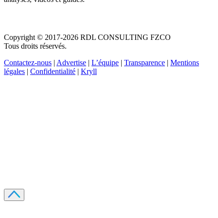
Copyright © 2017-2026 RDL CONSULTING FZCO
Tous droits réservés.
Contactez-nous
|
Advertise
|
L’équipe
|
Transparence
|
Mentions
légales
|
Confidentialité
|
Kryll
Recevez votre guide PDF complet de 39 pages
Comment débuter dans les cryptos en 2026
Recevoir
Oui, j'accepte de recevoir des emails selon votre
politique de confidentialité
.