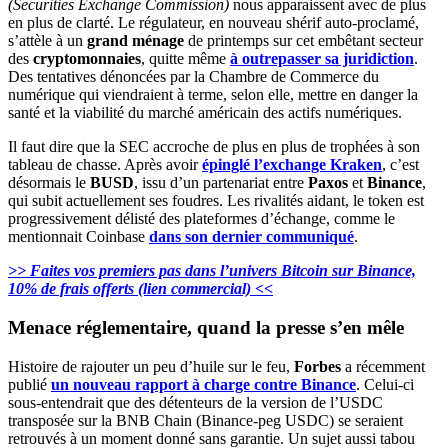
(Securities Exchange Commission)
nous apparaissent avec de plus
en plus de clarté. Le régulateur, en nouveau shérif auto-proclamé,
s’attèle à un
grand ménage
de printemps sur cet embêtant
secteur
des
cryptomonnaies
, quitte même
à outrepasser sa juridiction
.
Des tentatives dénoncées par la Chambre de Commerce du
numérique qui viendraient à terme, selon elle, mettre en danger la
santé et la viabilité du marché américain des actifs numériques.
Il faut dire que la SEC accroche de plus en plus de trophées à son
tableau de chasse. Après avoir
épinglé l’exchange Kraken
, c’est
désormais le
BUSD
, issu d’un partenariat entre
Paxos
et
Binance
,
qui subit actuellement ses foudres. Les rivalités aidant, le token est
progressivement délisté des plateformes d’échange, comme le
mentionnait Coinbase
dans son dernier communiqué
.
>> Faites vos premiers pas dans l’univers Bitcoin sur Binance,
10% de frais offerts (lien commercial) <<
Menace réglementaire, quand la presse s’en mêle
Histoire de rajouter un peu d’huile sur le feu,
Forbes
a récemment
publié
un nouveau rapport à charge contre Binance
. Celui-ci
sous-entendrait que des détenteurs de la version de l’USDC
transposée sur la BNB Chain (Binance-peg USDC) se seraient
retrouvés à un moment donné sans garantie. Un sujet aussi tabou