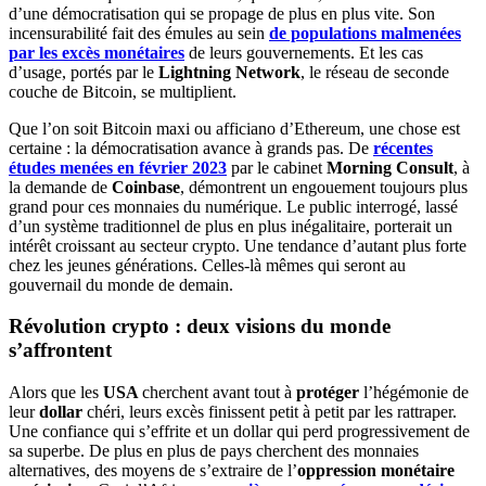
d’une démocratisation qui se propage de plus en plus vite. Son
incensurabilité fait des émules au sein
de populations malmenées
par les excès monétaires
de leurs gouvernements. Et les cas
d’usage, portés par le
Lightning Network
, le réseau de seconde
couche de Bitcoin, se multiplient.
Que l’on soit Bitcoin maxi ou afficiano d’Ethereum, une chose est
certaine : la démocratisation avance à grands pas. De
récentes
études menées en février 2023
par le cabinet
Morning Consult
, à
la demande de
Coinbase
, démontrent un engouement toujours plus
grand pour ces monnaies du numérique. Le public interrogé, lassé
d’un système traditionnel de plus en plus inégalitaire, porterait un
intérêt croissant au secteur crypto. Une tendance d’autant plus forte
chez les jeunes générations. Celles-là mêmes qui seront au
gouvernail du monde de demain.
Révolution crypto : deux visions du monde
s’affrontent
Alors que les
USA
cherchent avant tout à
protéger
l’hégémonie de
leur
dollar
chéri, leurs excès finissent petit à petit par les rattraper.
Une confiance qui s’effrite et un dollar qui perd progressivement de
sa superbe. De plus en plus de pays cherchent des monnaies
alternatives, des moyens de s’extraire de l’
oppression monétaire