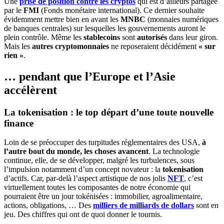
Une
prise de position contre les cryptos
qui est d’ailleurs partagée
par le
FMI
(Fonds monétaire international). Ce dernier souhaite
évidemment mettre bien en avant les
MNBC
(monnaies numériques
de banques centrales) sur lesquelles les gouvernements auront le
plein contrôle. Même les
stablecoins
sont
autorisés
dans leur giron.
Mais les
autres cryptomonnaies
ne reposeraient décidément
« sur
rien »
.
… pendant que l’Europe et l’Asie
accélèrent
La tokenisation : le top départ d’une toute nouvelle
finance
Loin de se préoccuper des turpitudes réglementaires des USA,
à
l’autre bout du monde, les choses avancent
. La technologie
continue, elle, de se développer, malgré les turbulences, sous
l’impulsion notamment d’un concept novateur : la
tokenisation
d’actifs. Car, par-delà l’aspect artistique de nos jolis
NFT
, c’est
virtuellement toutes les composantes de notre économie qui
pourraient être un jour tokénisées : immobilier, agroalimentaire,
actions, obligations, … Des
milliers de milliards de dollars
sont en
jeu. Des chiffres qui ont de quoi donner le tournis.