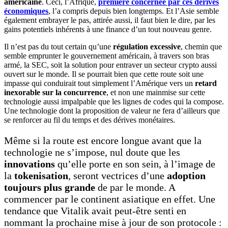
américaine
. Ceci, l’Afrique,
première concernée par ces dérives
économiques
, l’a compris depuis bien longtemps. Et l’Asie semble
également embrayer le pas, attirée aussi, il faut bien le dire, par les
gains potentiels inhérents à une finance d’un tout nouveau genre.
Il n’est pas du tout certain qu’une
régulation excessive
, chemin que
semble emprunter le gouvernement américain, à travers son bras
armé, la SEC, soit la solution pour entraver un secteur crypto aussi
ouvert sur le monde. Il se pourrait bien que cette route soit une
impasse qui conduirait tout simplement l’Amérique vers un
retard
inexorable sur la concurrence
, et non une mainmise sur cette
technologie aussi impalpable que les lignes de codes qui la compose.
Une technologie dont la proposition de valeur ne fera d’ailleurs que
se renforcer au fil du temps et des dérives monétaires.
Même si la route est encore longue avant que la
technologie ne s’impose, nul doute que les
innovations
qu’elle porte en son sein, à l’image de
la
tokenisation
, seront vectrices d’une
adoption
toujours plus grande
de par le monde. A
commencer par le continent asiatique en effet. Une
tendance que Vitalik avait peut-être senti en
nommant la prochaine mise à jour de son protocole :