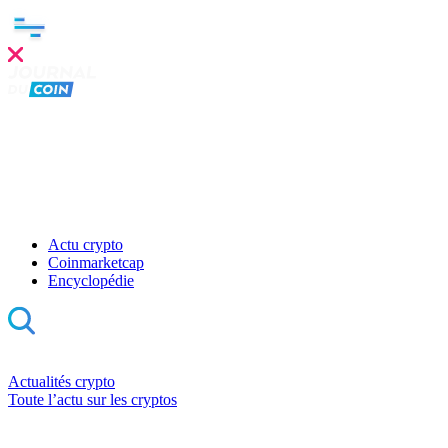
Actu crypto
Coinmarketcap
Encyclopédie
Actualités crypto
Toute l’actu sur les cryptos