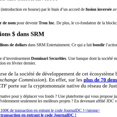
(introduction en bourse) par le biais d’un accord de
fusion inversée
ave
r de nom
pour devenir
Tron Inc
. De plus, le co-fondateur de la blo
llions $ dans SRM
llions de dollars
dans SRM Entertainment. Ce qui a fait
bondir
l’actio
ue d’investissement
Dominari Securities
. Une banque dont la société 
ion en février dernier.
urse de la société de développement de cet écosystème
 Exchange Commission
). En effet, sur les
plus de 70 de
ETF
porte sur la cryptomonnaie native du réseau de Just
ernative pour y déplacer vos fonds ? Une plateforme qui vous propose 
 évidemment seulement les meilleurs projets ? En devenant affilié JDC v
transaction en entrant le code JournalDC !