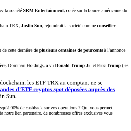
c la société
SRM Entertainment
, cotée sur la bourse américaine du
ckchain TRX,
Justin Sun
, rejoindrait la société comme
conseiller
.
n de cette dernière de
plusieurs centaines de pourcents
à l’annonce
mère, Dominari Holdings, a vu
Donald Trump Jr
. et
Eric Trump
(les
 blockchain, les ETF TRX au comptant ne se
mandes d’ETF cryptos
spot
déposées auprès des
in Sun.
jusqu'à 90% de cashback sur vos opérations ? Qui vous permet
ia notre lien partenaire, de nombreuses offres exclusives vous