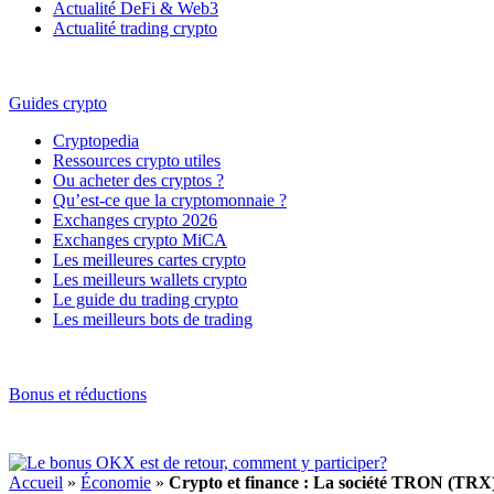
Actualité DeFi & Web3
Actualité trading crypto
Guides crypto
Cryptopedia
Ressources crypto utiles
Ou acheter des cryptos ?
Qu’est-ce que la cryptomonnaie ?
Exchanges crypto 2026
Exchanges crypto MiCA
Les meilleures cartes crypto
Les meilleurs wallets crypto
Le guide du trading crypto
Les meilleurs bots de trading
Bonus et réductions
Accueil
»
Économie
»
Crypto et finance : La société TRON (TRX