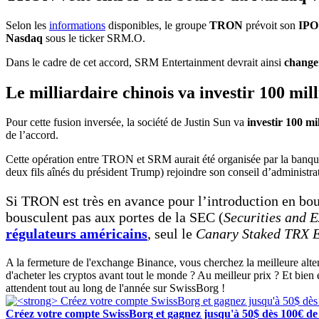
Selon les
informations
disponibles, le groupe
TRON
prévoit son
IPO
Nasdaq
sous le ticker SRM.O.
Dans le cadre de cet accord, SRM Entertainment devrait ainsi
change
Le milliardaire chinois va investir 100 mi
Pour cette fusion inversée, la société de Justin Sun va
investir 100 mi
de l’accord.
Cette opération entre TRON et SRM aurait été organisée par la banq
deux fils aînés du président Trump) rejoindre son conseil d’administrat
Si TRON est très en avance pour l’introduction en bo
bousculent pas aux portes de la SEC (
Securities and
régulateurs américains
, seul le
Canary Staked TRX 
A la fermeture de l'exchange Binance, vous cherchez la meilleure alt
d'acheter les cryptos avant tout le monde ? Au meilleur prix ? Et bien
attendent tout au long de l'année sur SwissBorg !
Créez votre compte SwissBorg et gagnez jusqu'à 50$ dès 100€ de 