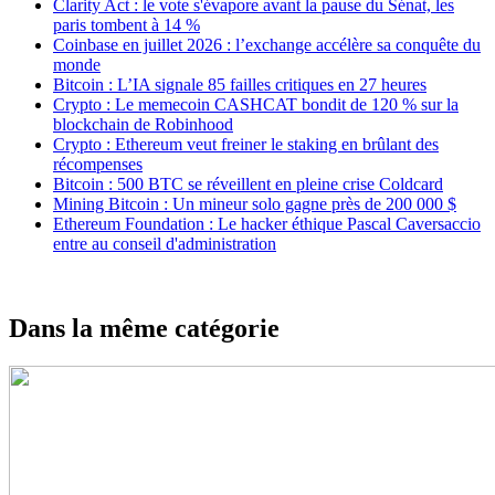
Clarity Act : le vote s'évapore avant la pause du Sénat, les
paris tombent à 14 %
Coinbase en juillet 2026 : l’exchange accélère sa conquête du
monde
Bitcoin : L’IA signale 85 failles critiques en 27 heures
Crypto : Le memecoin CASHCAT bondit de 120 % sur la
blockchain de Robinhood
Crypto : Ethereum veut freiner le staking en brûlant des
récompenses
Bitcoin : 500 BTC se réveillent en pleine crise Coldcard
Mining Bitcoin : Un mineur solo gagne près de 200 000 $
Ethereum Foundation : Le hacker éthique Pascal Caversaccio
entre au conseil d'administration
Dans la même catégorie