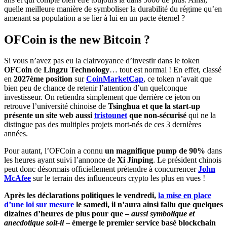
quelle meilleure manière de symboliser la durabilité du régime qu’en
amenant sa population a se lier à lui en un pacte éternel ?
OFCoin is the new Bitcoin ?
Si vous n’avez pas eu la clairvoyance d’investir dans le token
OFCoin
de
Lingzu Technology
… tout est normal ! En effet, classé
en
2027ème
position
sur
CoinMarketCap
, ce token n’avait que
bien peu de chance de retenir l’attention d’un quelconque
investisseur. On retiendra simplement que derrière ce jeton on
retrouve l’université chinoise de
Tsinghua et que la start-up
présente un site web aussi
tristounet
que non-sécurisé
qui ne la
distingue pas des multiples projets mort-nés de ces 3 dernières
années.
Pour autant, l’OFCoin a connu
un magnifique pump de 90%
dans
les heures ayant suivi l’annonce de
Xi Jinping
. Le président chinois
peut donc désormais officiellement prétendre à concurrencer
John
McAfee
sur le terrain des influenceurs crypto les plus en vues !
Après les déclarations politiques le vendredi,
la mise en place
d’une loi sur mesure
le samedi, il n’aura ainsi fallu que quelques
dizaines d’heures de plus pour que –
aussi symbolique et
anecdotique soit-il
– émerge le premier service basé blockchain