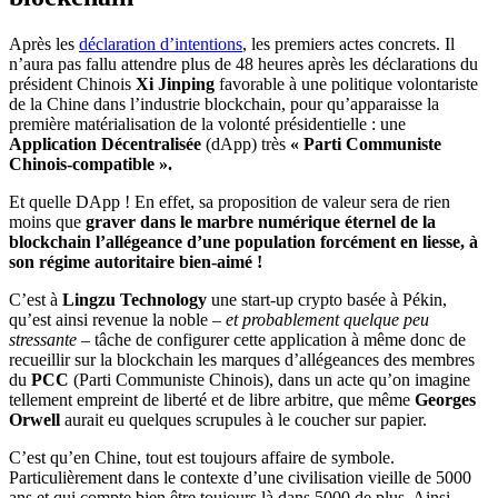
Après les
déclaration d’intentions
, les premiers actes concrets. Il
n’aura pas fallu attendre plus de 48 heures après les déclarations du
président Chinois
Xi Jinping
favorable à une politique volontariste
de la Chine dans l’industrie blockchain, pour qu’apparaisse la
première matérialisation de la volonté présidentielle : une
Application Décentralisée
(dApp) très
« Parti Communiste
Chinois-compatible ».
Et quelle DApp ! En effet, sa proposition de valeur sera de rien
moins que
graver dans le marbre numérique éternel de la
blockchain
l’allégeance d’une population forcément en liesse, à
son régime autoritaire bien-aimé !
C’est à
Lingzu Technology
une start-up crypto basée à Pékin,
qu’est ainsi revenue la noble –
et probablement quelque peu
stressante
– tâche de configurer cette application à même donc de
recueillir sur la blockchain les marques d’allégeances des membres
du
PCC
(Parti Communiste Chinois), dans un acte qu’on imagine
tellement empreint de liberté et de libre arbitre, que même
Georges
Orwell
aurait eu quelques scrupules à le coucher sur papier.
C’est qu’en Chine, tout est toujours affaire de symbole.
Particulièrement dans le contexte d’une civilisation vieille de 5000
ans et qui compte bien être toujours là dans 5000 de plus. Ainsi,