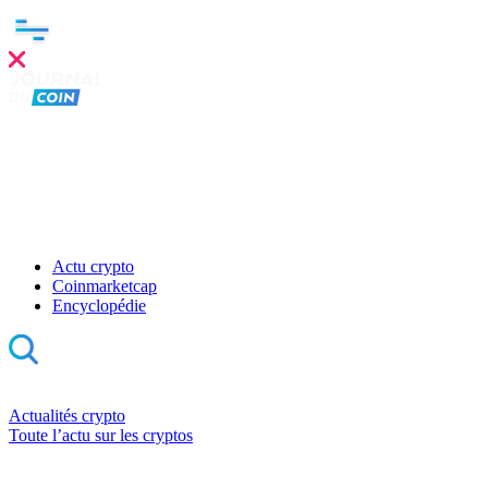
Actu crypto
Coinmarketcap
Encyclopédie
Actualités crypto
Toute l’actu sur les cryptos