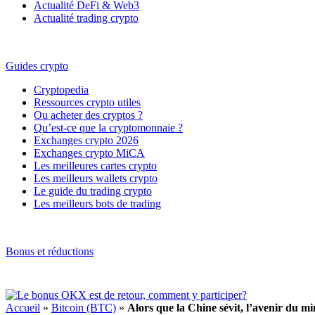
Actualité DeFi & Web3
Actualité trading crypto
Guides crypto
Cryptopedia
Ressources crypto utiles
Ou acheter des cryptos ?
Qu’est-ce que la cryptomonnaie ?
Exchanges crypto 2026
Exchanges crypto MiCA
Les meilleures cartes crypto
Les meilleurs wallets crypto
Le guide du trading crypto
Les meilleurs bots de trading
Bonus et réductions
Accueil
»
Bitcoin (BTC)
»
Alors que la Chine sévit, l’avenir du m