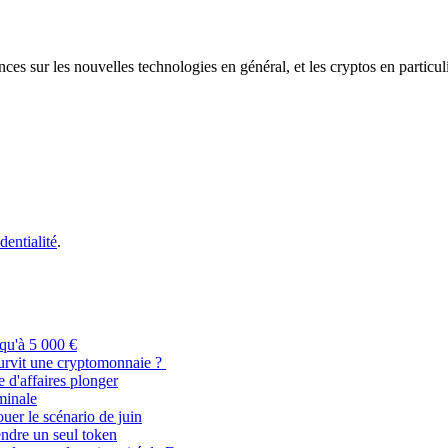
s sur les nouvelles technologies en général, et les cryptos en particuli
dentialité
.
qu'à 5 000 €
urvit une cryptomonnaie ?
 d'affaires plonger
minale
ouer le scénario de juin
dre un seul token