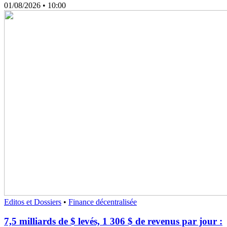
01/08/2026
• 10:00
Editos et Dossiers
•
Finance décentralisée
7,5 milliards de $ levés, 1 306 $ de revenus par jour :