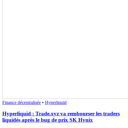
Finance décentralisée
•
Hyperliquid
Hyperliquid : Trade.xyz va rembourser les traders
liquidés après le bug de prix SK Hynix