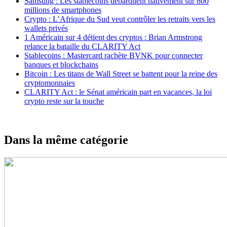
Samsung : Les stablecoins débarquent nativement sur 800
millions de smartphones
Crypto : L’Afrique du Sud veut contrôler les retraits vers les
wallets privés
1 Américain sur 4 détient des cryptos : Brian Armstrong
relance la bataille du CLARITY Act
Stablecoins : Mastercard rachète BVNK pour connecter
banques et blockchains
Bitcoin : Les titans de Wall Street se battent pour la reine des
cryptomonnaies
CLARITY Act : le Sénat américain part en vacances, la loi
crypto reste sur la touche
Dans la même catégorie