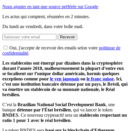
Nous ajouter en tant que source préférée sur Google
Les actus qui comptent, résumées
en 2 minutes.
Du lundi au vendredi, dans votre boîte mail.
Recevoir
Oui, j'accepte de recevoir des emails selon votre
politique de
confidentialité
.
Les stablecoins ont émergé par dizaines dans la cryptosphère
durant l’année 2018, malheureusement la plupart d’entre eux
se focalisent sur l’unique dollar américain, hormis quelques
exceptions comme pour
le yen japonais
ou
le franc suisse
. Ici,
c’est une institution bancaire détenue par un pays, le Brésil, qui
va émettre un stablecoin de sa monnaie nationale, le Réal
brésilien.
C’est la
Brazilian National Social Development Bank
, une
banque
détenue par l’État brésilien
, qui va lancer le token
BNDES
. Ce nouveau cryptoactif sera un
stablecoin respectant un
ratio 1 pour 1 avec le réal brésilien
.
Le token BNDES sera
basé sur la blockchain d’Ethereum