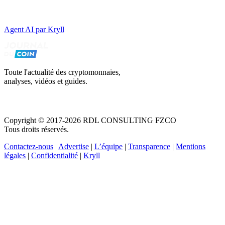
Agent AI par Kryll
Toute l'actualité des cryptomonnaies,
analyses, vidéos et guides.
Copyright © 2017-2026 RDL CONSULTING FZCO
Tous droits réservés.
Contactez-nous
|
Advertise
|
L’équipe
|
Transparence
|
Mentions
légales
|
Confidentialité
|
Kryll
Recevez votre guide PDF complet de 39 pages
Comment débuter dans les cryptos en 2026
Recevoir