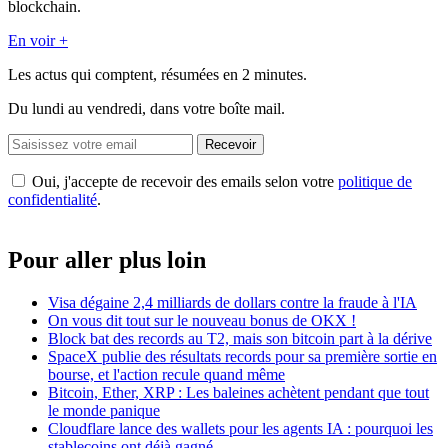
blockchain.
En voir +
Les actus qui comptent, résumées
en 2 minutes.
Du lundi au vendredi, dans votre boîte mail.
Recevoir
Oui, j'accepte de recevoir des emails selon votre
politique de
confidentialité
.
Pour aller plus loin
Visa dégaine 2,4 milliards de dollars contre la fraude à l'IA
On vous dit tout sur le nouveau bonus de OKX !
Block bat des records au T2, mais son bitcoin part à la dérive
SpaceX publie des résultats records pour sa première sortie en
bourse, et l'action recule quand même
Bitcoin, Ether, XRP : Les baleines achètent pendant que tout
le monde panique
Cloudflare lance des wallets pour les agents IA : pourquoi les
stablecoins ont déjà gagné