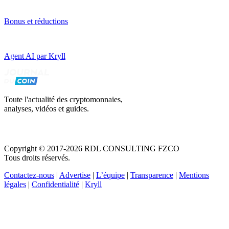
Bonus et réductions
Agent AI par Kryll
Toute l'actualité des cryptomonnaies,
analyses, vidéos et guides.
Copyright © 2017-2026 RDL CONSULTING FZCO
Tous droits réservés.
Contactez-nous
|
Advertise
|
L’équipe
|
Transparence
|
Mentions
légales
|
Confidentialité
|
Kryll
Recevez votre guide PDF complet de 39 pages