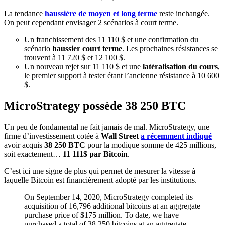
La tendance
haussière de moyen et long terme
reste inchangée.
On peut cependant envisager 2 scénarios à court terme.
Un franchissement des 11 110 $ et une confirmation du
scénario
haussier court terme
. Les prochaines résistances se
trouvent à 11 720 $ et 12 100 $.
Un nouveau rejet sur 11 110 $ et une
latéralisation du cours
,
le premier support à tester étant l’ancienne résistance à 10 600
$.
MicroStrategy possède 38 250 BTC
Un peu de fondamental ne fait jamais de mal. MicroStrategy, une
firme d’investissement cotée à
Wall Street
a récemment indiqué
avoir acquis
38 250 BTC
pour la modique somme de 425 millions,
soit exactement…
11 111$ par Bitcoin
.
C’est ici une signe de plus qui permet de mesurer la vitesse à
laquelle Bitcoin est financièrement adopté par les institutions.
On September 14, 2020, MicroStrategy completed its
acquisition of 16,796 additional bitcoins at an aggregate
purchase price of $175 million. To date, we have
purchased a total of 38,250 bitcoins at an aggregate