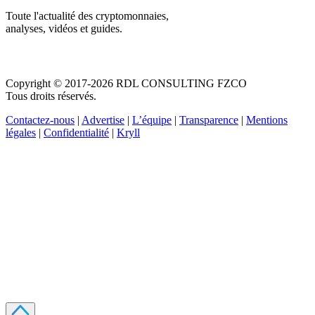
Toute l'actualité des cryptomonnaies,
analyses, vidéos et guides.
Copyright © 2017-2026 RDL CONSULTING FZCO
Tous droits réservés.
Contactez-nous
|
Advertise
|
L’équipe
|
Transparence
|
Mentions
légales
|
Confidentialité
|
Kryll
Recevez votre guide PDF complet de 39 pages
Comment débuter dans les cryptos en 2026
Recevoir
Oui, j'accepte de recevoir des emails selon votre
politique de confidentialité
.