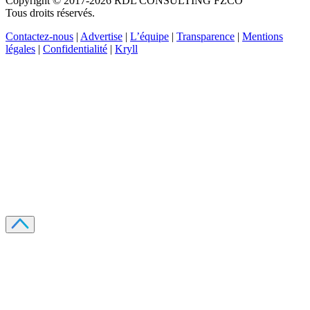
Copyright © 2017-2026 RDL CONSULTING FZCO
Tous droits réservés.
Contactez-nous
|
Advertise
|
L’équipe
|
Transparence
|
Mentions
légales
|
Confidentialité
|
Kryll
Recevez votre guide PDF complet de 39 pages
Comment débuter dans les cryptos en 2026
Recevoir
Oui, j'accepte de recevoir des emails selon votre
politique de confidentialité
.