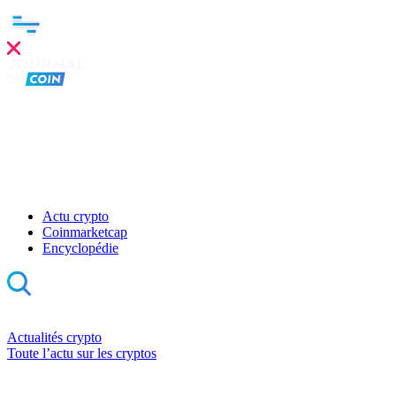
Actu crypto
Coinmarketcap
Encyclopédie
Actualités crypto
Toute l’actu sur les cryptos