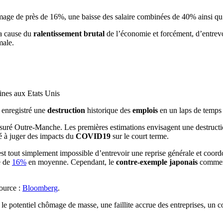
age de près de 16%, une baisse des salaire combinées de 40% ainsi qu’
la cause du
ralentissement brutal
de l’économie et forcément, d’entrevoi
male.
ines aux Etats Unis
 enregistré une
destruction
historique des
emplois
en un laps de temp
suré Outre-Manche. Les premières estimations envisagent une destructi
é à juger des impacts du
COVID19
sur le court terme.
 il est tout simplement impossible d’entrevoir une reprise générale et co
é de
16%
en moyenne. Cependant, le
contre-exemple japonais
commenc
Source :
Bloomberg
.
 le potentiel chômage de masse, une faillite accrue des entreprises, un c