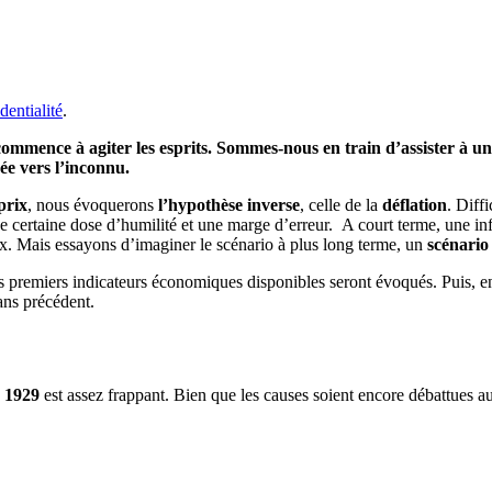
dentialité
.
commence à agiter les esprits. Sommes-nous en train d’assister à 
ée vers l’inconnu.
prix
, nous évoquerons
l’hypothèse inverse
, celle de la
déflation
.
Diffi
e certaine dose d’humilité et
une marge d’erreur.
A court terme, une infl
ix. Mais essayons d’imaginer le scénario à plus long terme, un
scénario
s premiers indicateurs économiques disponibles seront évoqués. Puis, e
sans précédent.
 1929
est assez frappant. Bien que les causes soient encore débattues a