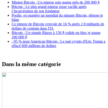
Mining Bitcoin : Un mineur solo gagne près de 200 000 $
Bitcoin : Le plus grand mineur russe vacille après
l’incarcération de son fondateur
Poolin, ex-numéro un mondial du minage Bitcoin, dépose le
bilan
Ce mineur de Bitcoin s'envole de 16 % après 2,8 milliards de
dollars de contrats dans l'IA
Bitcoin : Un simple Bitaxe à 150 $ valide un bloc et gagne
200 000 $
- 95 % pour American Bitcoin : Le pari crypto d'Eric Trump a
effacé 600 millions de dollars
Dans la même catégorie