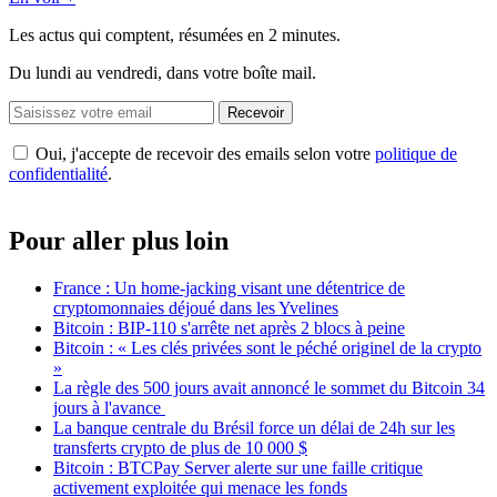
Les actus qui comptent, résumées
en 2 minutes.
Du lundi au vendredi, dans votre boîte mail.
Recevoir
Oui, j'accepte de recevoir des emails selon votre
politique de
confidentialité
.
Pour aller plus loin
France : Un home-jacking visant une détentrice de
cryptomonnaies déjoué dans les Yvelines
Bitcoin : BIP-110 s'arrête net après 2 blocs à peine
Bitcoin : « Les clés privées sont le péché originel de la crypto
»
La règle des 500 jours avait annoncé le sommet du Bitcoin 34
jours à l'avance
La banque centrale du Brésil force un délai de 24h sur les
transferts crypto de plus de 10 000 $
Bitcoin : BTCPay Server alerte sur une faille critique
activement exploitée qui menace les fonds