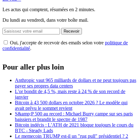
Les actus qui comptent, résumées
en 2 minutes.
Du lundi au vendredi, dans votre boîte mail.
Recevoir
Oui, j'accepte de recevoir des emails selon votre
politique de
confidentialité
.
Pour aller plus loin
Anthropic vaut 965 milliards de dollars et ne peut toujours pas
payer ses propres data centers
L'or bondit de 4,5 %, mais reste à 24 % de son record de
janvier
Bitcoin à 43 500 dollars en octobre 2026 ? Le modèle qui
avait prévu le sommet revient
S&amp;P 500 au record : Michael Burry campe sur ses paris
baissiers et brandit le spectre de 1987
Bitcoin indécis : L’ATH de 2021 bloque toujours le cours du
BTC - Steady Lads
Le memecoin TRUMP est-il un "rug pull" présidentiel ? 2