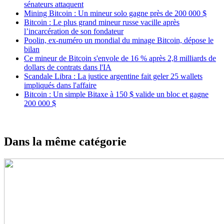
sénateurs attaquent
Mining Bitcoin : Un mineur solo gagne près de 200 000 $
Bitcoin : Le plus grand mineur russe vacille après
l’incarcération de son fondateur
Poolin, ex-numéro un mondial du minage Bitcoin, dépose le
bilan
Ce mineur de Bitcoin s'envole de 16 % après 2,8 milliards de
dollars de contrats dans l'IA
Scandale Libra : La justice argentine fait geler 25 wallets
impliqués dans l'affaire
Bitcoin : Un simple Bitaxe à 150 $ valide un bloc et gagne
200 000 $
Dans la même catégorie