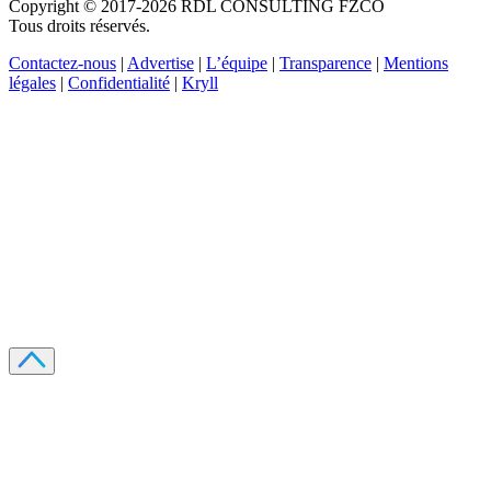
Copyright © 2017-2026 RDL CONSULTING FZCO
Tous droits réservés.
Contactez-nous
|
Advertise
|
L’équipe
|
Transparence
|
Mentions
légales
|
Confidentialité
|
Kryll
Recevez votre guide PDF complet de 39 pages
Comment débuter dans les cryptos en 2026
Recevoir
Oui, j'accepte de recevoir des emails selon votre
politique de confidentialité
.