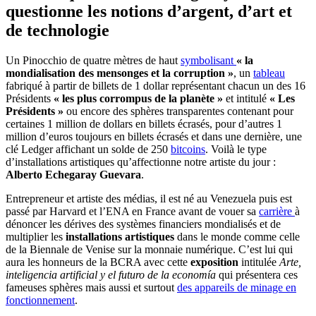
questionne les notions d’argent, d’art et
de technologie
Un Pinocchio de quatre mètres de haut
symbolisant
« la
mondialisation des mensonges et la corruption »
, un
tableau
fabriqué à partir de billets de 1 dollar représentant chacun un des 16
Présidents
« les plus corrompus de la planète »
et intitulé
« Les
Présidents »
ou encore des sphères transparentes contenant pour
certaines 1 million de dollars en billets écrasés, pour d’autres 1
million d’euros toujours en billets écrasés et dans une dernière, une
clé Ledger affichant un solde de 250
bitcoins
. Voilà le type
d’installations artistiques qu’affectionne notre artiste du jour :
Alberto Echegaray Guevara
.
Entrepreneur et artiste des médias, il est né au Venezuela puis est
passé par Harvard et l’ENA en France avant de vouer sa
carrière
à
dénoncer les dérives des systèmes financiers mondialisés et de
multiplier les
installations artistiques
dans le monde comme celle
de la Biennale de Venise sur la monnaie numérique. C’est lui qui
aura les honneurs de la BCRA avec cette
exposition
intitulée
Arte,
inteligencia artificial y el futuro de la economía
qui présentera ces
fameuses sphères mais aussi et surtout
des appareils de minage en
fonctionnement
.