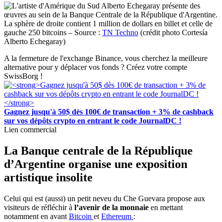
La sphère de droite contient 1 million de dollars en billet et celle de
gauche 250 bitcoins – Source :
TN Techno
(crédit photo Cortesía
Alberto Echegaray)
A la fermeture de l'exchange Binance, vous cherchez la meilleure
alternative pour y déplacer vos fonds ? Créez votre compte
SwissBorg !
Gagnez jusqu'à 50$ dès 100€ de transaction + 3% de cashback
sur vos dépôts crypto en entrant le code JournalDC !
Lien commercial
La Banque centrale de la République
d’Argentine organise une exposition
artistique insolite
Celui qui est (aussi) un petit neveu du Che Guevara propose aux
visiteurs de réfléchir à
l’avenir de la monnaie
en mettant
notamment en avant
Bitcoin
et
Ethereum
: