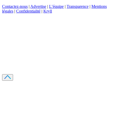
Contactez-nous
|
Advertise
|
L’équipe
|
Transparence
|
Mentions
légales
|
Confidentialité
|
Kryll
Recevez votre guide PDF complet de 39 pages
Comment débuter dans les cryptos en 2026
Recevoir
Oui, j'accepte de recevoir des emails selon votre
politique de confidentialité
.